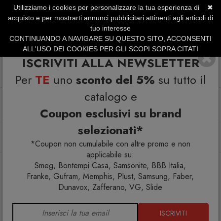
Utilizziamo i cookies per personalizzare la tua esperienza di
✖
SERVIZIO CLIENTI +39.0773.470.562
acquisto e per mostrarti annunci pubblicitari attinenti agli articoli di
SUMMER SALES | Fino al 31 Agosto
tuo interesse
CONTINUANDO A NAVIGARE SU QUESTO SITO, ACCONSENTI
ALL'USO DEI COOKIES PER GLI SCOPI SOPRA CITATI
ISCRIVITI ALLA NEWSLETTER
Per
TE
uno
sconto del 5%
su tutto il
catalogo e
Coupon esclusivi su brand
selezionati*
Home
Complementi
Appendiabiti stender
Telegrafo Porta abiti a piantana
*Coupon non cumulabile con altre promo e non
applicabile su:
Smeg, Bontempi Casa, Samsonite, BBB Italia,
Franke, Gufram, Memphis, Plust, Samsung, Faber,
Dunavox, Zafferano, VG, Slide
ISCRIVITI