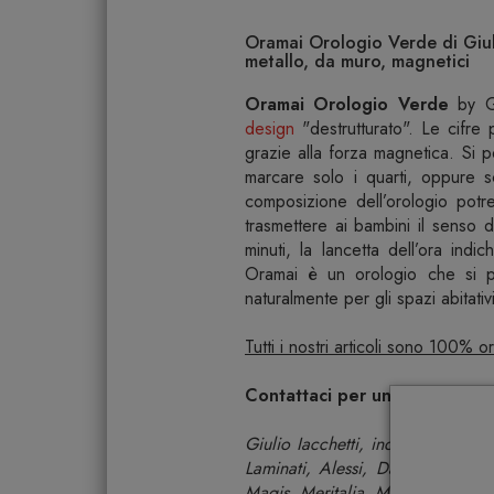
Oramai Orologio Verde di Giuli
metallo, da muro, magnetici
Oramai Orologio Verde
by Gi
design
"destrutturato". Le cifre
grazie alla forza magnetica. Si 
marcare solo i quarti, oppure s
composizione dell’orologio pot
trasmettere ai bambini il senso 
minuti, la lancetta dell’ora indic
Oramai è un orologio che si pr
naturalmente per gli spazi abitativ
Tutti i nostri articoli sono 100% 
Contattaci per una verifica d
Giulio Iacchetti, industrial desi
Laminati, Alessi, Danese, Elica,
Magis, Meritalia, Moleskine, Pandor