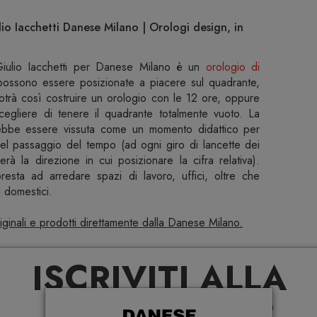
o Iacchetti Danese Milano | Orologi design, in
ulio Iacchetti per Danese Milano è un
orologio di
 possono essere posizionate a piacere sul quadrante,
potrà così costruire un orologio con le 12 ore, oppure
cegliere di tenere il quadrante totalmente vuoto. La
rebbe essere vissuta come un momento didattico per
del passaggio del tempo (ad ogni giro di lancette dei
herà la direzione in cui posizionare la cifra relativa).
esta ad arredare spazi di lavoro, uffici, oltre che
i domestici.
originali e prodotti direttamente dalla Danese Milano.
i Pronta Consegna
ISCRIVITI ALLA
gner dal 1992, progetta per diversi marchi, tra cui Abet
NEWSLETTER
 Foscarini, Globo Ceramiche, Jannelli&Volpi, Hastens,
a design. Tra i suoi caratteri distintivi c’è la ricerca e