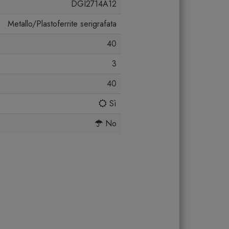
DGI2714A12
Metallo/Plastoferrite serigrafata
40
3
40
Sì
No