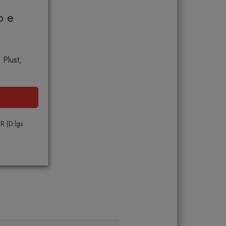
o e
 Plust,
PR (D.lgs