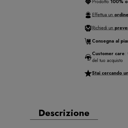
Prodotto
100% or
Effettua un
ordine
Richiedi un
preve
Consegna al pi
Customer care
:
del tuo acquisto
Stai cercando u
Descrizione