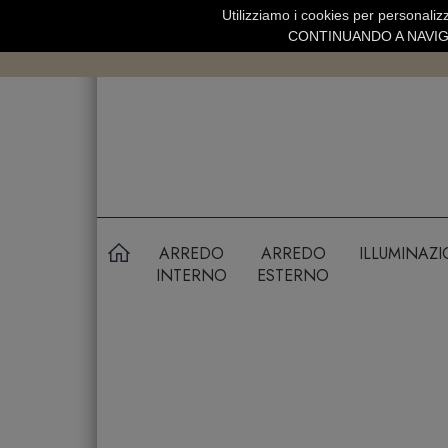
Utilizziamo i cookies per personalizz
SPEDIZIONE GRATUITA SOPRA 99 
CONTINUANDO A NAVIGA
ARREDO
ARREDO
ILLUMINAZ
INTERNO
ESTERNO