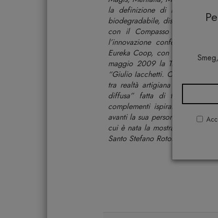
la definizione di nuove tipolo
P
biodegradabile, disegnata con 
con il Compasso d’Oro. Nel 2
l’innovazione conferitogli dal 
Eureka Coop, con cui ha portato 
Smeg,
maggio 2009 la Triennale di Mil
“Giulio Iacchetti. Oggetti disobb
tra realtà artigiana e design, n
diffusa” fatta di tanti labora
complementi ispirati al fare e a
avanti la sua personale ricerca v
Acco
cui è nata la mostra Cruciale, te
Santo Stefano Rotondo a Roma e 