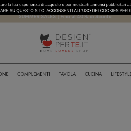
are la tua esperienza di acquisto e per mostrarti annunci pubblicitari atti
EURO
PAGAMENTO SICURO PAYPAL · CARTA DI CREDITO
RE SU QUESTO SITO, ACCONSENTI ALL'USO DEI COOKIES PER G
SUMMER SALES | Fino al 40% di Sconto
IONE
COMPLEMENTI
TAVOLA
CUCINA
LIFESTYL