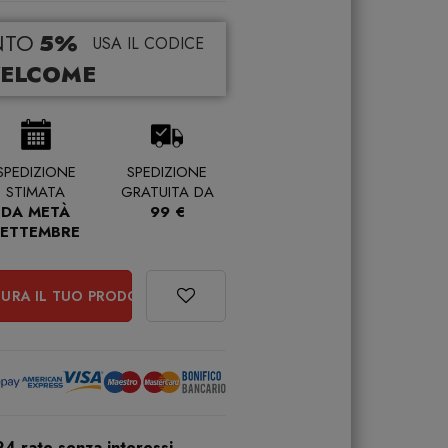
NTO
5%
USA IL CODICE
ELCOME
SPEDIZIONE
SPEDIZIONE
STIMATA
GRATUITA DA
DA METÀ
99 €
SETTEMBRE
URA IL TUO PRODOTTO
24 rate senza interessi