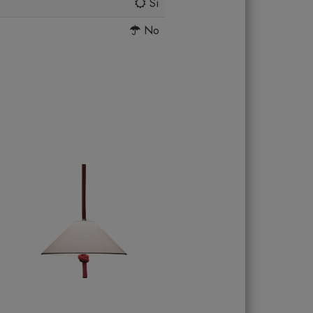
Sì
No