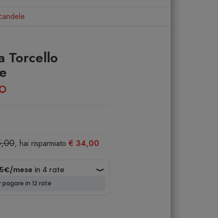
acandele
a Torcello
e
NO
5,00
, hai risparmiato
€ 34,00