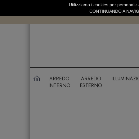
Utilizziamo i cookies per personalizz
SPEDIZIONE GRATUITA SOPRA 99 
CONTINUANDO A NAVIGA
ARREDO
ARREDO
ILLUMINAZ
INTERNO
ESTERNO