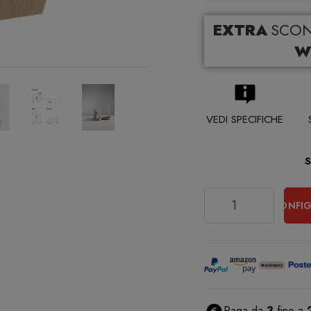
EXTRA
SCO
W
VEDI SPECIFICHE
Quantità
CONFIG
Paga da
3
fino a