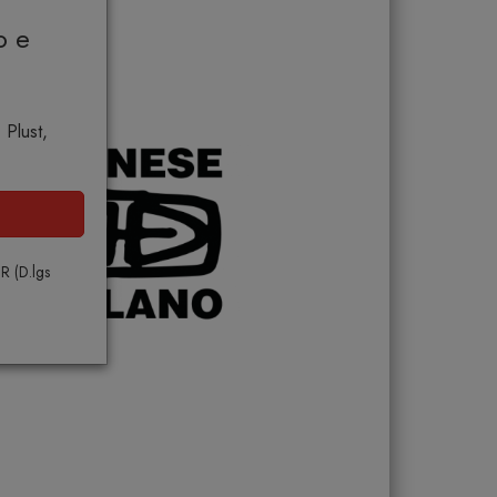
o e
 Plust,
PR (D.lgs