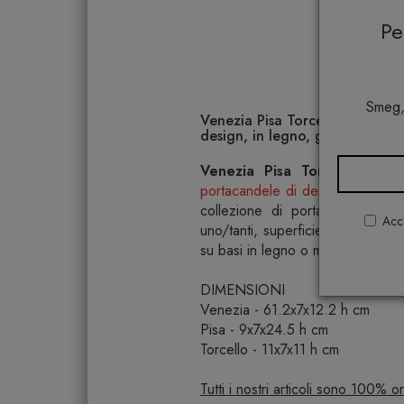
P
Smeg,
Venezia Pisa Torcello Portaca
design, in legno, geometrici
Venezia Pisa Torcello Porta
portacandele di design
ispirato a
collezione di portacandele connot
Acco
uno/tanti, superficie/bordo, movi
su basi in legno o marmo a richie
DIMENSIONI
Venezia - 61.2x7x12.2 h cm
Pisa - 9x7x24.5 h cm
Torcello - 11x7x11 h cm
Tutti i nostri articoli sono 100% 