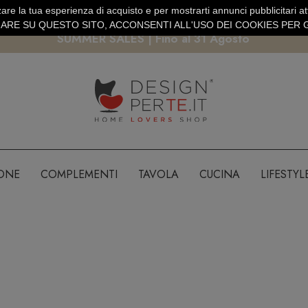
are la tua esperienza di acquisto e per mostrarti annunci pubblicitari atti
EURO
PAGAMENTO SICURO PAYPAL · CARTA DI CREDITO
RE SU QUESTO SITO, ACCONSENTI ALL'USO DEI COOKIES PER G
SUMMER SALES | Fino al 31 Agosto
IONE
COMPLEMENTI
TAVOLA
CUCINA
LIFESTYL