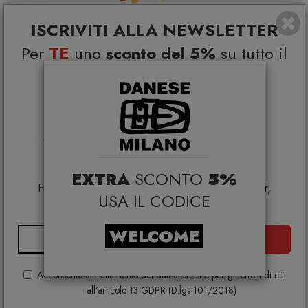
ISCRIVITI ALLA NEWSLETTER
Per
TE
uno
sconto del 5%
su tutto il
catalogo e
I volti, uno
Coupon esclusivi su brand
DANESE MILANO
selezionati*
€ 246,00
€ 300,00
*Coupon non cumulabile con altre promo e non
applicabile su:
Smeg, Bontempi Casa, Samsonite, BBB Italia,
EXTRA
SCONTO
5%
Franke, Gufram, Memphis, Plust, Samsung, Faber,
USA IL CODICE
Dunavox, Zafferano, VG, Slide
WELCOME
ISCRIVITI
Acconsento al trattamento dei dati ai sensi e per gli effetti di cui
all'articolo 13 GDPR (D.lgs 101/2018)