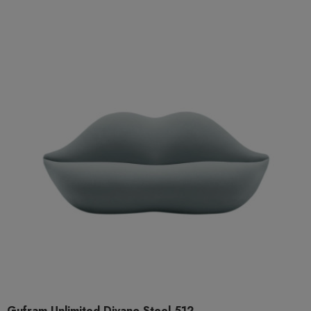
Gufram Unlimited Divano Steel 512