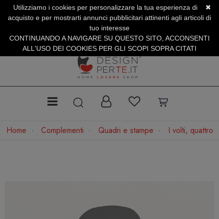
Utilizziamo i cookies per personalizzare la tua esperienza di
✖
SERVIZIO CLIENTI +39.0773.470.562
acquisto e per mostrarti annunci pubblicitari attinenti agli articoli di
SUMMER SALES | Fino al 31 Agosto
tuo interesse
CONTINUANDO A NAVIGARE SU QUESTO SITO, ACCONSENTI
ALL'USO DEI COOKIES PER GLI SCOPI SOPRA CITATI
Home
Complementi
Quadri e stampe
I volti, quattro