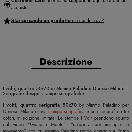
Customer care
: ti offriamo supporto in ogni fase del tuo
acquisto
Stai cercando un prodotto
ma non lo trovi?
Descrizione
I volti, quattro 50x70 di Mimmo Paladino Danese Milano |
Serigrafie design, stampe serigrafiche
I volti, quattro serigrafia 50x70
by Mimmo Paladino per
Danese Milano è una
stampa serigrafica
è una serigrafia a tre
colori, in edizione limitata. Le stampe I Volti prendono spunto
dal video “Giocosa Mente”, “un’opera per immagini in
movimento” con cui Mimmo Paladino rende omaggio a Bruno