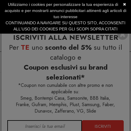
Utilizziamo i cookies per personalizzare la tua esperienza di
✖
SERVIZIO CLIENTI +39.0773.470.562
acquisto e per mostrarti annunci pubblicitari attinenti agli articoli di
SUMMER SALES | Fino al 31 Agosto
tuo interesse
CONTINUANDO A NAVIGARE SU QUESTO SITO, ACCONSENTI
ALL'USO DEI COOKIES PER GLI SCOPI SOPRA CITATI
ISCRIVITI ALLA NEWSLETTER
Per
TE
uno
sconto del 5%
su tutto il
catalogo e
Coupon esclusivi su brand
selezionati*
Home
Complementi
Scarpiere
Scarpiera Minima 1 anta L 75 P 20
*Coupon non cumulabile con altre promo e non
applicabile su:
Smeg, Bontempi Casa, Samsonite, BBB Italia,
Franke, Gufram, Memphis, Plust, Samsung, Faber,
Dunavox, Zafferano, VG, Slide
ISCRIVITI