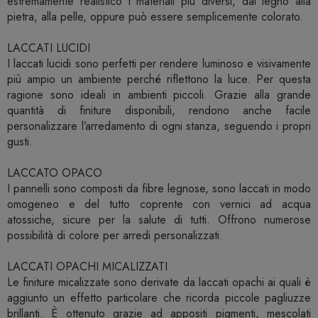
estremamente realistico i materiali più diversi, dal legno alla
pietra, alla pelle, oppure può essere semplicemente colorato.
LACCATI LUCIDI
I laccati lucidi sono perfetti per rendere luminoso e visivamente
più ampio un ambiente perché riflettono la luce. Per questa
ragione sono ideali in ambienti piccoli. Grazie alla grande
quantità di finiture disponibili, rendono anche facile
personalizzare l’arredamento di ogni stanza, seguendo i propri
gusti.
LACCATO OPACO
I pannelli sono composti da fibre legnose, sono laccati in modo
omogeneo e del tutto coprente con vernici ad acqua
atossiche, sicure per la salute di tutti. Offrono numerose
possibilità di colore per arredi personalizzati.
LACCATI OPACHI MICALIZZATI
Le finiture micalizzate sono derivate da laccati opachi ai quali è
aggiunto un effetto particolare che ricorda piccole pagliuzze
brillanti. È ottenuto grazie ad appositi pigmenti, mescolati