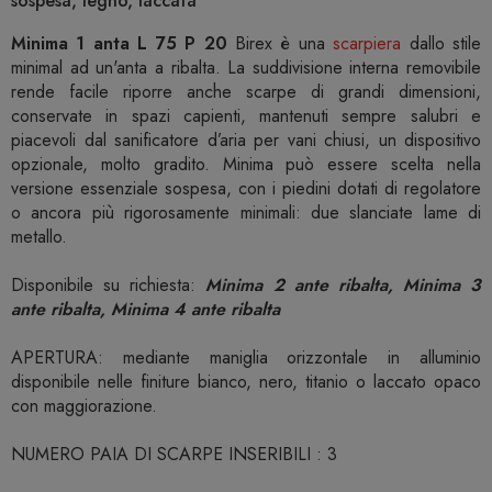
sospesa, legno, laccata
Minima 1 anta L 75 P 20
Birex è una
scarpiera
dallo stile
minimal ad un'anta a ribalta. La suddivisione interna removibile
rende facile riporre anche scarpe di grandi dimensioni,
conservate in spazi capienti, mantenuti sempre salubri e
piacevoli dal sanificatore d’aria per vani chiusi, un dispositivo
opzionale, molto gradito. Minima può essere scelta nella
versione essenziale sospesa, con i piedini dotati di regolatore
o ancora più rigorosamente minimali: due slanciate lame di
metallo.
Disponibile su richiesta:
Minima 2 ante ribalta, Minima 3
ante ribalta, Minima 4 ante ribalta
APERTURA: mediante maniglia orizzontale in alluminio
disponibile nelle finiture bianco, nero, titanio o laccato opaco
con maggiorazione.
NUMERO PAIA DI SCARPE INSERIBILI : 3