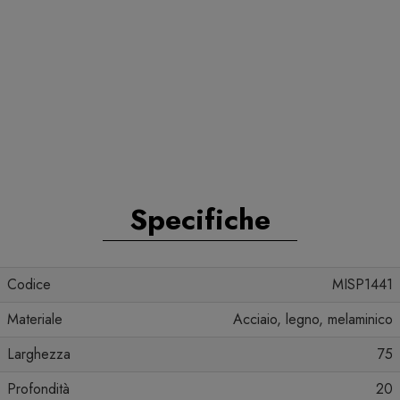
Specifiche
Codice
MISP1441
Materiale
Acciaio, legno, melaminico
Larghezza
75
Profondità
20