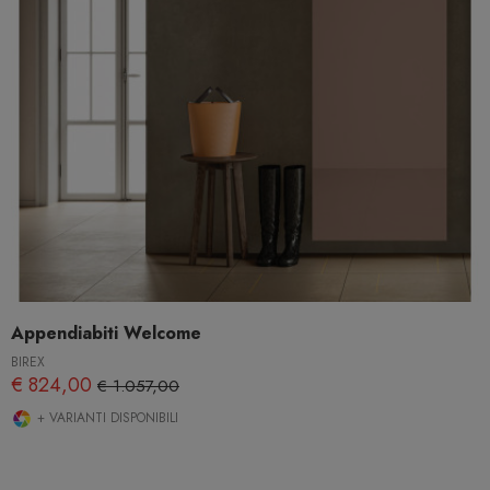
Appendiabiti Welcome
BIREX
€ 824,00
€ 1.057,00
+ VARIANTI DISPONIBILI