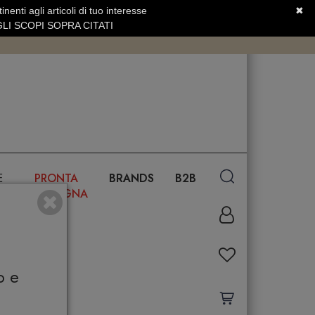
nenti agli articoli di tuo interesse
✖
SERVIZIO CLIENTI +39.0773.470.562
LI SCOPI SOPRA CITATI
E
PRONTA
BRANDS
B2B
CONSEGNA
o e