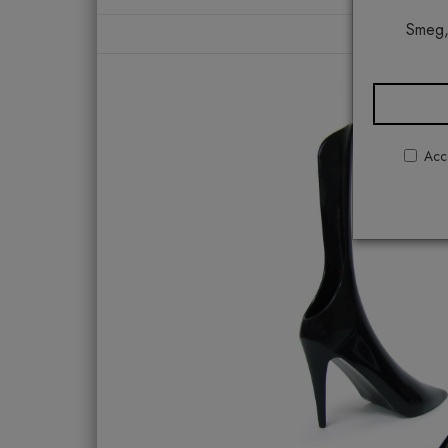
Smeg,
Acco