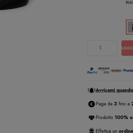
RI
Quantità
AGGI
Avvisami quando
Paga da
3
fino a
Prodotto
100% or
Effettua un
ordine