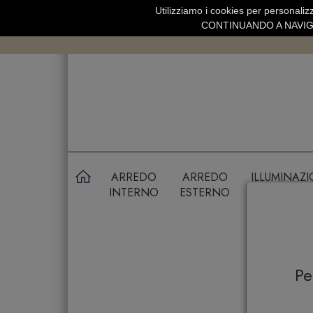
Utilizziamo i cookies per personalizz
SPEDIZIONE GRATUITA SOPRA 99 
CONTINUANDO A NAVIGA
ARREDO
ARREDO
ILLUMINAZ
INTERNO
ESTERNO
P