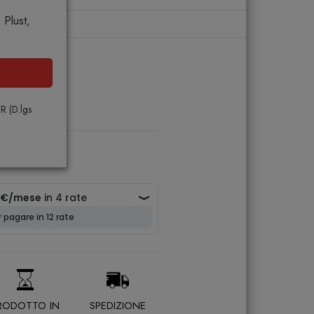
Plust,
ndy
PR (D.lgs
RODOTTO IN
SPEDIZIONE