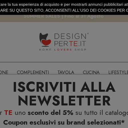
are la tua esperienza di acquisto e per mostrarti annunci pubblicitari atti
EURO
PAGAMENTO SICURO PAYPAL · CARTA DI CREDITO
RE SU QUESTO SITO, ACCONSENTI ALL'USO DEI COOKIES PER G
SUMMER SALES | Fino al 31 Agosto
IONE
COMPLEMENTI
TAVOLA
CUCINA
LIFESTYL
ISCRIVITI ALLA
NEWSLETTER
er
TE
uno
sconto del 5%
su tutto il catalog
Coupon esclusivi su brand selezionati*