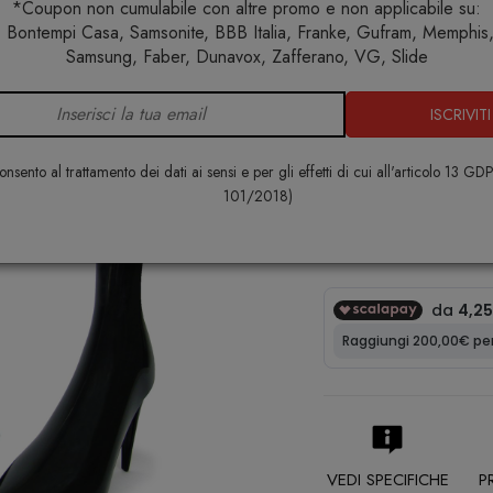
*Coupon non cumulabile con altre promo e non applicabile su:
 Bontempi Casa, Samsonite, BBB Italia, Franke, Gufram, Memphis, 
Home
Complementi
Soprammobili
Calzante Cindy
Samsung, Faber, Dunavox, Zafferano, VG, Slide
ISCRIVITI
Calzante Ci
QUALY
nsento al trattamento dei dati ai sensi e per gli effetti di cui all'articolo 13 GD
101/2018)
€ 17,00
VEDI SPECIFICHE
P