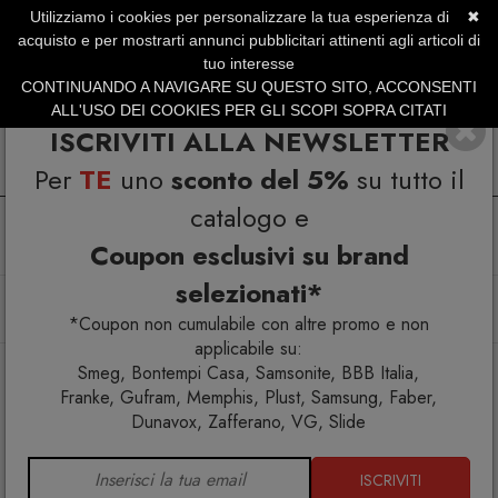
Utilizziamo i cookies per personalizzare la tua esperienza di
✖
SERVIZIO CLIENTI +39.0773.470.562
acquisto e per mostrarti annunci pubblicitari attinenti agli articoli di
SUMMER SALES | Fino al 31 Agosto
tuo interesse
CONTINUANDO A NAVIGARE SU QUESTO SITO, ACCONSENTI
ALL'USO DEI COOKIES PER GLI SCOPI SOPRA CITATI
ISCRIVITI ALLA NEWSLETTER
Per
TE
uno
sconto del 5%
su tutto il
catalogo e
Coupon esclusivi su brand
selezionati*
Home
Complementi
Specchi
Shimmer Specchio 100x180
*Coupon non cumulabile con altre promo e non
applicabile su:
Smeg, Bontempi Casa, Samsonite, BBB Italia,
Franke, Gufram, Memphis, Plust, Samsung, Faber,
Dunavox, Zafferano, VG, Slide
ISCRIVITI