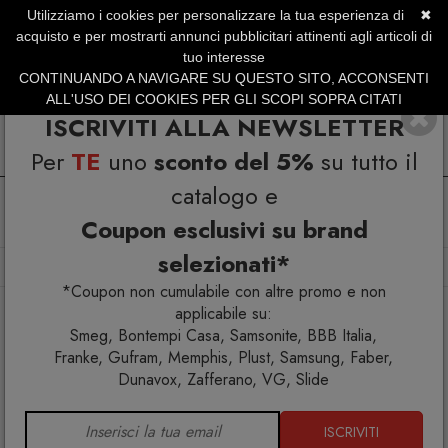
Utilizziamo i cookies per personalizzare la tua esperienza di
✖
SERVIZIO CLIENTI +39.0773.470.562
acquisto e per mostrarti annunci pubblicitari attinenti agli articoli di
SUMMER SALES | Fino al 31 Agosto
tuo interesse
CONTINUANDO A NAVIGARE SU QUESTO SITO, ACCONSENTI
ALL'USO DEI COOKIES PER GLI SCOPI SOPRA CITATI
ISCRIVITI ALLA NEWSLETTER
Per
TE
uno
sconto del 5%
su tutto il
catalogo e
Coupon esclusivi su brand
selezionati*
Home
Complementi
Tappeti
Moon Tappeto 200x300
*Coupon non cumulabile con altre promo e non
applicabile su:
Smeg, Bontempi Casa, Samsonite, BBB Italia,
Franke, Gufram, Memphis, Plust, Samsung, Faber,
Dunavox, Zafferano, VG, Slide
ISCRIVITI