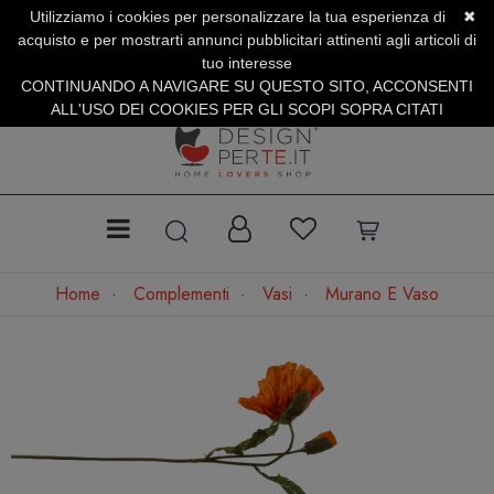
Utilizziamo i cookies per personalizzare la tua esperienza di
✖
SERVIZIO CLIENTI +39.0773.470.562
acquisto e per mostrarti annunci pubblicitari attinenti agli articoli di
SUMMER SALES | Fino al 31 Agosto
tuo interesse
CONTINUANDO A NAVIGARE SU QUESTO SITO, ACCONSENTI
ALL'USO DEI COOKIES PER GLI SCOPI SOPRA CITATI
Home
Complementi
Vasi
Murano E Vaso