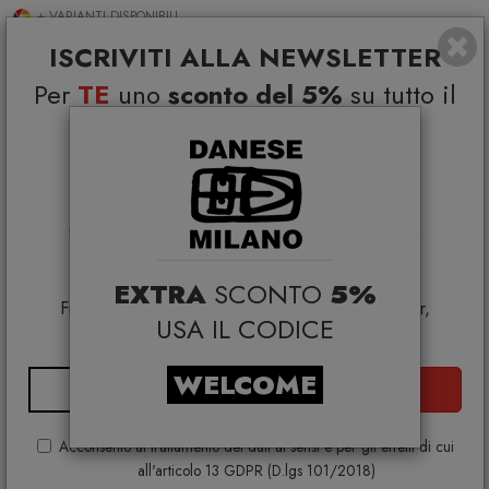
+ VARIANTI DISPONIBILI
ISCRIVITI ALLA NEWSLETTER
Per
TE
uno
sconto del 5%
su tutto il
catalogo e
Coupon esclusivi su brand
selezionati*
*Coupon non cumulabile con altre promo e non
applicabile su:
Smeg, Bontempi Casa, Samsonite, BBB Italia,
EXTRA
SCONTO
5%
Franke, Gufram, Memphis, Plust, Samsung, Faber,
USA IL CODICE
Dunavox, Zafferano, VG, Slide
WELCOME
ISCRIVITI
Acconsento al trattamento dei dati ai sensi e per gli effetti di cui
all'articolo 13 GDPR (D.lgs 101/2018)