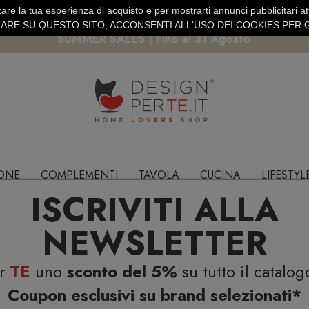
are la tua esperienza di acquisto e per mostrarti annunci pubblicitari atti
EURO
PAGAMENTO SICURO PAYPAL · CARTA DI CREDITO
RE SU QUESTO SITO, ACCONSENTI ALL'USO DEI COOKIES PER G
SUMMER SALES | Fino al 31 Agosto
IONE
COMPLEMENTI
TAVOLA
CUCINA
LIFESTYL
ISCRIVITI ALLA
NEWSLETTER
er
TE
uno
sconto del 5%
su tutto il catalog
Coupon esclusivi su brand selezionati*