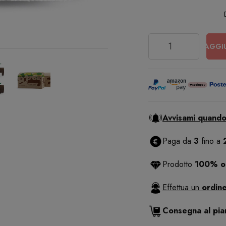
Quantità
AGGI
Avvisami quando
Paga da
3
fino a
Prodotto
100% or
Effettua un
ordine
Consegna al pi