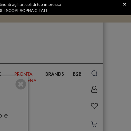
nenti agli articoli di tuo interesse
✖
SERVIZIO CLIENTI +39.0773.470.562
LI SCOPI SOPRA CITATI
E
PRONTA
BRANDS
B2B
CONSEGNA
o e