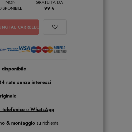
NON
GRATUITA DA
DISPONIBILE
99 €
UNGI AL CARRELLO
 disponibile
24 rate senza interessi
iginale
 telefonico
o
WhatsApp
ano & montaggio
su richiesta