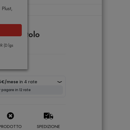
Plust,
o
 Scoiattolo
PR (D.lgs
PRODOTTO
SPEDIZIONE