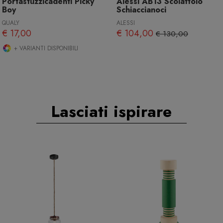
Portastuzzicadenti Picky
Alessi AB13 Scoiattolo
Boy
Schiaccianoci
QUALY
ALESSI
€ 17,00
€ 104,00
€ 130,00
+ VARIANTI DISPONIBILI
Lasciati ispirare