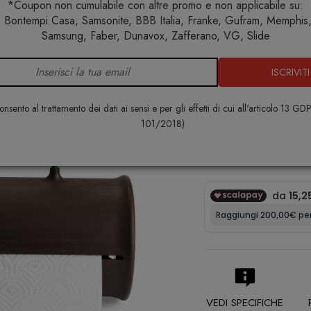
*Coupon non cumulabile con altre promo e non applicabile su:
 Bontempi Casa, Samsonite, BBB Italia, Franke, Gufram, Memphis, 
Home
Cucina
Accessori Cucina
Portascottex Scoiattol
Samsung, Faber, Dunavox, Zafferano, VG, Slide
ISCRIVITI
Portascottex
QUALY
nsento al trattamento dei dati ai sensi e per gli effetti di cui all'articolo 13 GD
101/2018)
€ 61,00
VEDI SPECIFICHE