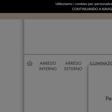
Utilizziamo i cookies per personalizz
SPEDIZIONE GRATUITA SOPRA 99 
CONTINUANDO A NAVIGA
ARREDO
ARREDO
ILLUMINAZ
INTERNO
ESTERNO
P