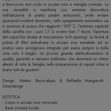
e beccuccio anti scolo in acciaio inox e maniglia cromata. La
sua versatilità si manifesta con estrema disinvoltura
nell'adozione di pratici piedini antiscivolo, onde evitare
spiacevoli incidenti domestici, nello spegnimento automatico sia
in assenza di acqua che raggiunti i 100° C, l'estrema capacità
della caraffa con i suoi 1,7 Lt ovvero ben 7 tazze, l'apertura
del coperchio dotata di meccanismo 'soft opening', la facilità di
pulizia dl filtro anticalcare in acciaio inox estraibile ed un
pratico vano avvolgicavo integrato per avere sempre in bella
vista solo il meglio. Un piccolo grande elettrodomestico di
qualità, garantito e davvero bellissimo che diventerà un ottimo
alleato di tutta la famiglia nella preparazione di squisiti infusi e
tisane tutti da gustare!
Design: Matteo Bazzicalupo & Raffaella Mangiarotti -
Deepdesign
ESTETICA
- Corpo in acciaio inox verniciato
- Base cromata lucida