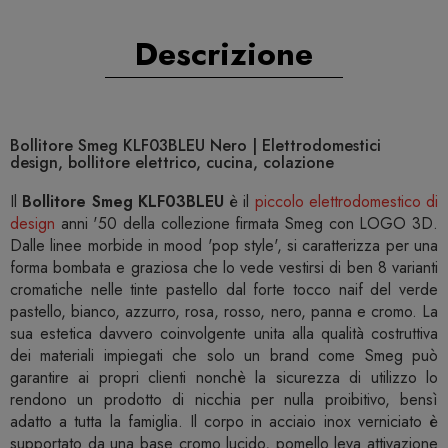
Descrizione
Bollitore Smeg KLF03BLEU Nero | Elettrodomestici
design, bollitore elettrico, cucina, colazione
Il
Bollitore Smeg KLF03BLEU
è il
piccolo elettrodomestico di
design
anni '50 della collezione firmata Smeg con LOGO 3D.
Dalle linee morbide in mood 'pop style', si caratterizza per una
forma bombata e graziosa che lo vede vestirsi di ben 8 varianti
cromatiche nelle tinte pastello dal forte tocco naif del verde
pastello, bianco, azzurro, rosa, rosso, nero, panna e cromo. La
sua estetica davvero coinvolgente unita alla qualità costruttiva
dei materiali impiegati che solo un brand come Smeg può
garantire ai propri clienti nonchè la sicurezza di utilizzo lo
rendono un prodotto di nicchia per nulla proibitivo, bensì
adatto a tutta la famiglia. Il corpo in acciaio inox verniciato è
supportato da una base cromo lucido, pomello leva attivazione