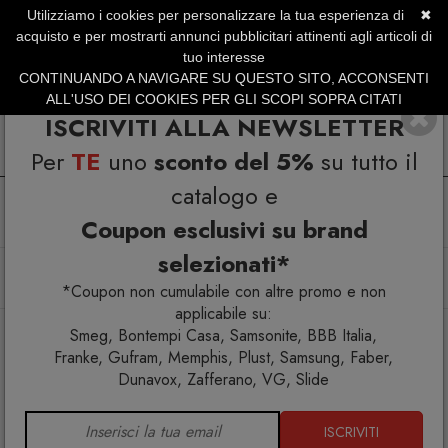
Utilizziamo i cookies per personalizzare la tua esperienza di
✖
SERVIZIO CLIENTI +39.0773.470.562
acquisto e per mostrarti annunci pubblicitari attinenti agli articoli di
SUMMER SALES | Fino al 31 Agosto
tuo interesse
CONTINUANDO A NAVIGARE SU QUESTO SITO, ACCONSENTI
ALL'USO DEI COOKIES PER GLI SCOPI SOPRA CITATI
ISCRIVITI ALLA NEWSLETTER
Per
TE
uno
sconto del 5%
su tutto il
catalogo e
Coupon esclusivi su brand
selezionati*
Home
Cucina
Bollitori e teiere
Bollitore Smeg KLF03BLEU Nero
*Coupon non cumulabile con altre promo e non
applicabile su:
Smeg, Bontempi Casa, Samsonite, BBB Italia,
Franke, Gufram, Memphis, Plust, Samsung, Faber,
Dunavox, Zafferano, VG, Slide
ISCRIVITI