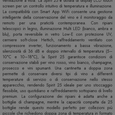
ventilazione a vista. La Spirit 25 è dotata di display LCD touch
screen per un controllo intuitivo di temperatura e illuminazione.
La compatibilità con Smart App WiFi consente una gestione
intelligente della conservazione del vino e il monitoraggio da
remoto per una praticità contemporanea. Con ripiani
telescopici in legno, illuminazione Multi LED (bianco, ambra e
blu), porta reversibile in vetro Low-E con protezione UV,
cerniere soft-close Hettich, raffreddamento ventilato con
compressore inverter, funzionamento a bassa vibrazione,
silenziosità di 36 dB e doppio intervallo di temperatura (5–
10°C e 10–18°C), la Spirit 25 garantisce condizioni di
conservazione stabili per vino rosso, vino bianco, champagne,
prosecco e vini spumanti. Una cantinetta a doppia zona
permette di conservare diversi tipi di vino a differenti
temperature di servizio o di conservazione nello stesso
apparecchio, rendendo Spirit 25 ideale per uno stoccaggio
flessibile, uso quotidiano e raffreddamento sottopiano di livello
premium. La configurazione dei ripiani è adatta anche a
bottiglie di champagne, mentre la capacità compatta da 25
bottiglie rende questo modello perfetto per collezioni più
piccole che richiedono doppia zona di temperatura in formato