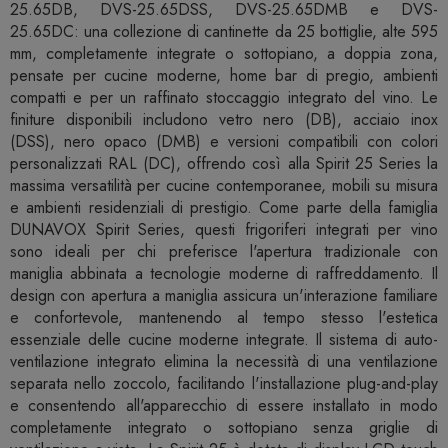
25.65DB, DVS-25.65DSS, DVS-25.65DMB e DVS-
25.65DC: una collezione di cantinette da 25 bottiglie, alte 595
mm, completamente integrate o sottopiano, a doppia zona,
pensate per cucine moderne, home bar di pregio, ambienti
compatti e per un raffinato stoccaggio integrato del vino. Le
finiture disponibili includono vetro nero (DB), acciaio inox
(DSS), nero opaco (DMB) e versioni compatibili con colori
personalizzati RAL (DC), offrendo così alla Spirit 25 Series la
massima versatilità per cucine contemporanee, mobili su misura
e ambienti residenziali di prestigio. Come parte della famiglia
DUNAVOX Spirit Series, questi frigoriferi integrati per vino
sono ideali per chi preferisce l'apertura tradizionale con
maniglia abbinata a tecnologie moderne di raffreddamento. Il
design con apertura a maniglia assicura un'interazione familiare
e confortevole, mantenendo al tempo stesso l'estetica
essenziale delle cucine moderne integrate. Il sistema di auto-
ventilazione integrato elimina la necessità di una ventilazione
separata nello zoccolo, facilitando l'installazione plug-and-play
e consentendo all'apparecchio di essere installato in modo
completamente integrato o sottopiano senza griglie di