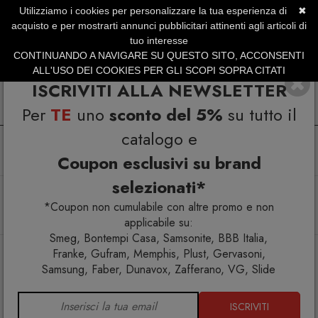
Utilizziamo i cookies per personalizzare la tua esperienza di
✖
SERVIZIO CLIENTI +39.0773.470.562
acquisto e per mostrarti annunci pubblicitari attinenti agli articoli di
SUMMER SALES | Fino al 40% di Sconto
tuo interesse
CONTINUANDO A NAVIGARE SU QUESTO SITO, ACCONSENTI
ALL'USO DEI COOKIES PER GLI SCOPI SOPRA CITATI
ISCRIVITI ALLA NEWSLETTER
Per
TE
uno
sconto del 5%
su tutto il
catalogo e
Coupon esclusivi su brand
selezionati*
Home
Cucina
Cantinette vino
Dunavox Spirit-25cantina vino 25 bottiglie integrata Acciaio
*Coupon non cumulabile con altre promo e non
Inox
applicabile su:
Smeg, Bontempi Casa, Samsonite, BBB Italia,
Franke, Gufram, Memphis, Plust, Gervasoni,
Samsung, Faber, Dunavox, Zafferano, VG, Slide
ISCRIVITI