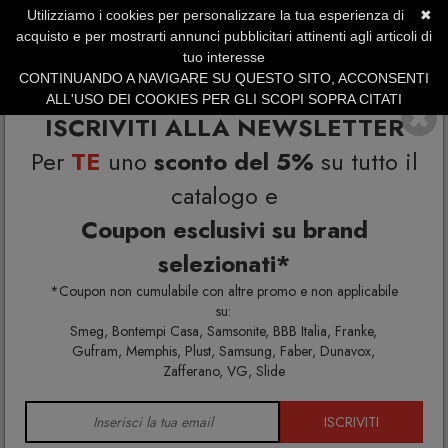
Utilizziamo i cookies per personalizzare la tua esperienza di
✖
SERVIZIO CLIENTI +39.0773.470.562
acquisto e per mostrarti annunci pubblicitari attinenti agli articoli di
SUMMER SALES | Fino al 31 Agosto
tuo interesse
CONTINUANDO A NAVIGARE SU QUESTO SITO, ACCONSENTI
ALL'USO DEI COOKIES PER GLI SCOPI SOPRA CITATI
ISCRIVITI ALLA NEWSLETTER
Per
TE
uno
sconto del 5%
su tutto il
catalogo e
Coupon esclusivi su brand
selezionati*
Home
Fast
*Coupon non cumulabile con altre promo e non applicabile
su:
Smeg, Bontempi Casa, Samsonite, BBB Italia, Franke,
Gufram, Memphis, Plust, Samsung, Faber, Dunavox,
Zafferano, VG, Slide
ISCRIVITI