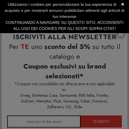
Utilizziamo i cookies per personalizzare la tua esperienza di
✖
SERVIZIO CLIENTI +39.0773.470.562
acquisto e per mostrarti annunci pubblicitari attinenti agli articoli di
SUMMER SALES | Fino al 31 Agosto
tuo interesse
CONTINUANDO A NAVIGARE SU QUESTO SITO, ACCONSENTI
ALL'USO DEI COOKIES PER GLI SCOPI SOPRA CITATI
ISCRIVITI ALLA NEWSLETTER
Per
TE
uno
sconto del 5%
su tutto il
catalogo e
Coupon esclusivi su brand
selezionati*
Home
Ferroluce
*Coupon non cumulabile con altre promo e non applicabile
su:
Smeg, Bontempi Casa, Samsonite, BBB Italia, Franke,
Gufram, Memphis, Plust, Samsung, Faber, Dunavox,
Zafferano, VG, Slide
ISCRIVITI