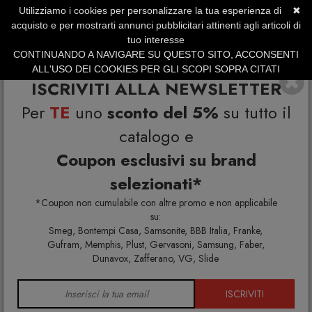
Utilizziamo i cookies per personalizzare la tua esperienza di
✖
SERVIZIO CLIENTI +39.0773.470.562
acquisto e per mostrarti annunci pubblicitari attinenti agli articoli di
SUMMER SALES | Fino al 40% di Sconto
tuo interesse
CONTINUANDO A NAVIGARE SU QUESTO SITO, ACCONSENTI
ALL'USO DEI COOKIES PER GLI SCOPI SOPRA CITATI
ISCRIVITI ALLA NEWSLETTER
Per
TE
uno
sconto del 5%
su tutto il
catalogo e
Coupon esclusivi su brand
selezionati*
Home
Il Fanale
*Coupon non cumulabile con altre promo e non applicabile
su:
Smeg, Bontempi Casa, Samsonite, BBB Italia, Franke,
Gufram, Memphis, Plust, Gervasoni, Samsung, Faber,
Dunavox, Zafferano, VG, Slide
ISCRIVITI