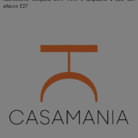
attacco E27‎