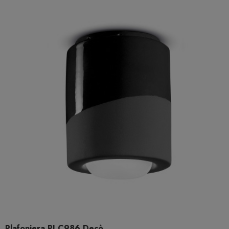
Plafoniera PI C986 Decò