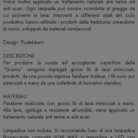
Viene inoltre applicato un trattamento naturale anti tarme ed
anti acari. Ogni lampada può essere ricondotta al gregge da
cui proviene la lana.‎ Interventi a differenti stadi del ciclo
produttivo hanno raffinato i prodotti della tradizione creandone
di nuovi, sviluppati da materiali semilavorati.
Design: Pudelskern
DESCRIZIONE
Per produrre la ruvida ed accogliente superficie della
“Granny” vengono impiegati grossi fili di lana intrecciati,
prodotti, da una piccola impresa familiare tirolese.‎ I fili sono poi
intrecciati a mano da una collettività di lavoratori olandesi.
MATERIALI
Paralume realizzato con grossi fili di lana intrecciati a mano.
Alla lana, ignifuga e resistente all'umidità, viene applicato un
trattamento naturale anti tarme e anti acari.
Lampadina non inclusa. Si raccomanda l’uso di una lampadina
fluorescente compatta 60W MAX o lampadina a LED con