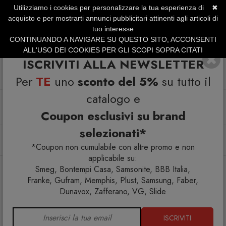
Utilizziamo i cookies per personalizzare la tua esperienza di
✖
SERVIZIO CLIENTI +39.0773.470.562
acquisto e per mostrarti annunci pubblicitari attinenti agli articoli di
SUMMER SALES | Fino al 31 Agosto
tuo interesse
CONTINUANDO A NAVIGARE SU QUESTO SITO, ACCONSENTI
ALL'USO DEI COOKIES PER GLI SCOPI SOPRA CITATI
ISCRIVITI ALLA NEWSLETTER
Per
TE
uno
sconto del 5%
su tutto il
catalogo e
Coupon esclusivi su brand
selezionati*
Home
Illuminazione
Lampade a sospensione
Granny Large lampada a sospensione
*Coupon non cumulabile con altre promo e non
applicabile su:
Smeg, Bontempi Casa, Samsonite, BBB Italia,
Franke, Gufram, Memphis, Plust, Samsung, Faber,
Dunavox, Zafferano, VG, Slide
ISCRIVITI