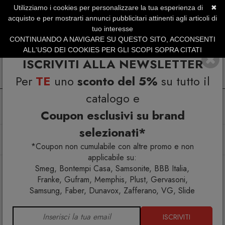
Utilizziamo i cookies per personalizzare la tua esperienza di
✖
SERVIZIO CLIENTI +39.0773.470.562
acquisto e per mostrarti annunci pubblicitari attinenti agli articoli di
SUMMER SALES | Fino al 40% di Sconto
tuo interesse
CONTINUANDO A NAVIGARE SU QUESTO SITO, ACCONSENTI
ALL'USO DEI COOKIES PER GLI SCOPI SOPRA CITATI
ISCRIVITI ALLA NEWSLETTER
Per
TE
uno
sconto del 5%
su tutto il
catalogo e
Coupon esclusivi su brand
selezionati*
Home
Illuminazione
Lampade a sospensione
Brass 96 Lampada a sospensione
*Coupon non cumulabile con altre promo e non
applicabile su:
Smeg, Bontempi Casa, Samsonite, BBB Italia,
Franke, Gufram, Memphis, Plust, Gervasoni,
Samsung, Faber, Dunavox, Zafferano, VG, Slide
ISCRIVITI