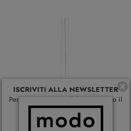
ISCRIVITI ALLA NEWSLETTER
Per
TE
uno
sconto del 5%
su tutto il
catalogo e
Coupon esclusivi su brand
selezionati*