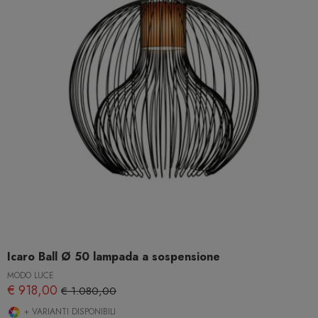
Icaro Ball Ø 50 lampada a sospensione
MODO LUCE
€ 918,00
€ 1.080,00
+ VARIANTI DISPONIBILI