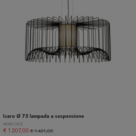
Icaro Ø 75 lampada a sospensione
MODO LUCE
€ 1.207,00
€ 1.421,00