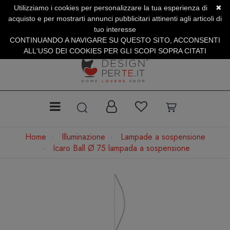
Utilizziamo i cookies per personalizzare la tua esperienza di
✖
SERVIZIO CLIENTI +39.0773.470.562
acquisto e per mostrarti annunci pubblicitari attinenti agli articoli di
SUMMER SALES | Fino al 40% di Sconto
tuo interesse
CONTINUANDO A NAVIGARE SU QUESTO SITO, ACCONSENTI
ALL'USO DEI COOKIES PER GLI SCOPI SOPRA CITATI
Home
Illuminazione
Lampade a sospensione
Icaro Ball Ø 75 lampada a sospensione