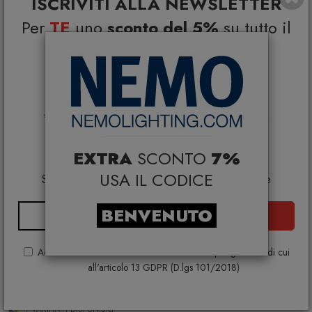
ISCRIVITI ALLA NEWSLETTER
Per
TE
uno
sconto del 5%
su tutto il
catalogo e
Coupon esclusivi su brand
selezionati*
*Coupon non cumulabile con altre promo e non
applicabile su:
Smeg, Bontempi Casa, Samsonite, BBB Italia,
EXTRA
SCONTO
7%
Franke, Gufram, Memphis, Plust, Gervasoni,
USA IL CODICE
Samsung, Faber, Dunavox, Zafferano, VG, Slide
BENVENUTO
ISCRIVITI
Acconsento al trattamento dei dati ai sensi e per gli effetti di cui
Crown Magnum lampada a sospensione
all'articolo 13 GDPR (D.lgs 101/2018)
NEMO
€ 4.097,00
€ 5.301,00
+ VARIANTI DISPONIBILI