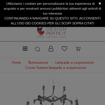
Utilizziamo i cookies per personalizzare la tua esperienza di
✖
SERVIZIO CLIENTI +39.0773.470.562
acquisto e per mostrarti annunci pubblicitari attinenti agli articoli di
SUMMER SALES | Fino al 40% di Sconto
tuo interesse
CONTINUANDO A NAVIGARE SU QUESTO SITO, ACCONSENTI
ALL'USO DEI COOKIES PER GLI SCOPI SOPRA CITATI
Home
Illuminazione
Lampade a sospensione
Crown Summa lampada a sospensione