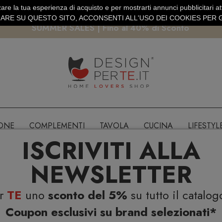
are la tua esperienza di acquisto e per mostrarti annunci pubblicitari atti
EURO
PAGAMENTO SICURO PAYPAL · CARTA DI CREDITO
RE SU QUESTO SITO, ACCONSENTI ALL'USO DEI COOKIES PER G
SUMMER SALES | Fino al 40% di Sconto
IONE
COMPLEMENTI
TAVOLA
CUCINA
LIFESTYL
ISCRIVITI ALLA
NEWSLETTER
er
TE
uno
sconto del 5%
su tutto il catalog
Coupon esclusivi su brand selezionati*