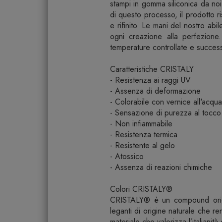
stampi in gomma siliconica da noi
di questo processo, il prodotto r
e rifinito. Le mani del nostro ab
ogni creazione alla perfezione.
temperature controllate e succes
Caratteristiche CRISTALY
- Resistenza ai raggi UV
- Assenza di deformazione
- Colorabile con vernice all'acqua
- Sensazione di purezza al tocco
- Non infiammabile
- Resistenza termica
- Resistente al gelo
- Atossico
- Assenza di reazioni chimiche
Colori CRISTALY®
CRISTALY® è un compound origin
leganti di origine naturale che r
materiale che valorizza l’italianit