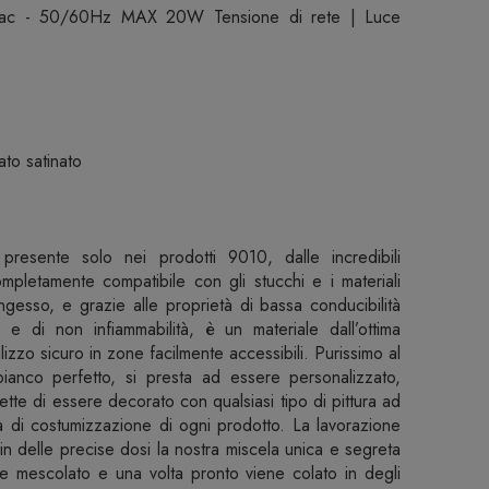
ac - 50/60Hz MAX 20W Tensione di rete | Luce
to satinato
resente solo nei prodotti 9010, dalle incredibili
mpletamente compatibile con gli stucchi e i materiali
tongesso, e grazie alle proprietà di bassa conducibilità
e e di non infiammabilità, è un materiale dall’ottima
izzo sicuro in zone facilmente accessibili. Purissimo al
 bianco perfetto, si presta ad essere personalizzato,
ette di essere decorato con qualsiasi tipo di pittura ad
à di costumizzazione di ogni prodotto. La lavorazione
 delle precise dosi la nostra miscela unica e segreta
ne mescolato e una volta pronto viene colato in degli