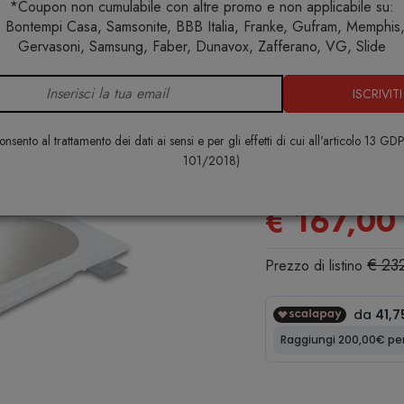
*Coupon non cumulabile con altre promo e non applicabile su:
 Bontempi Casa, Samsonite, BBB Italia, Franke, Gufram, Memphis, 
azione
Lampade da incasso
Segno Small 2523A Lampada a 
Gervasoni, Samsung, Faber, Dunavox, Zafferano, VG, Slide
ISCRIVITI
Segno Smal
a incasso a 
nsento al trattamento dei dati ai sensi e per gli effetti di cui all'articolo 13 GD
101/2018)
9010 NOVANTA
€ 167,00
€ 23
Prezzo di listino