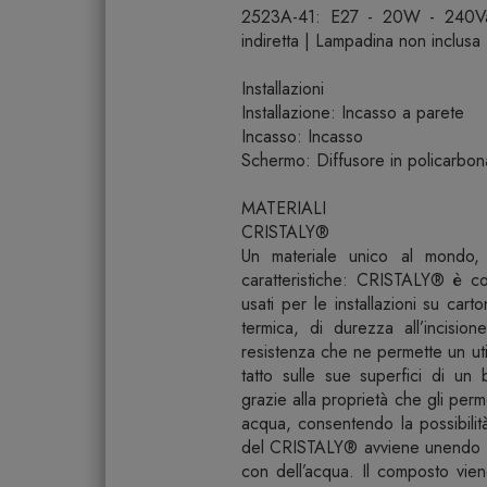
2523A-41: E27 - 20W - 240V
indiretta | Lampadina non inclusa
Installazioni
Installazione: Incasso a parete
Incasso: Incasso
Schermo: Diffusore in policarbona
MATERIALI
CRISTALY®
Un materiale unico al mondo, p
caratteristiche: CRISTALY® è co
usati per le installazioni su car
termica, di durezza all’incision
resistenza che ne permette un util
tatto sulle sue superfici di un
grazie alla proprietà che gli perm
acqua, consentendo la possibilit
del CRISTALY® avviene unendo in
con dell’acqua. Il composto vie