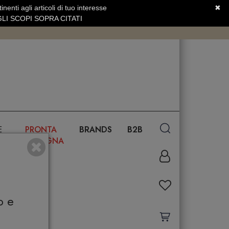
nenti agli articoli di tuo interesse
✖
SERVIZIO CLIENTI +39.0773.470.562
LI SCOPI SOPRA CITATI
E
PRONTA
BRANDS
B2B
CONSEGNA
o e