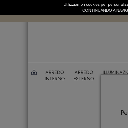
Utilizziamo i cookies per personalizz
SPEDIZIONE GRATUITA SOPRA 99 
CONTINUANDO A NAVIGA
ARREDO
ARREDO
ILLUMINAZ
INTERNO
ESTERNO
P