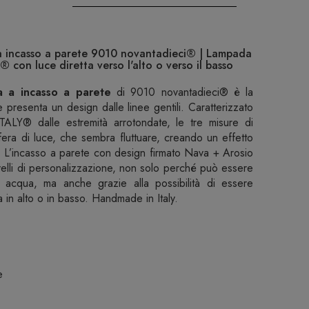
 incasso a parete 9010 novantadieci® | Lampada
® con luce diretta verso l'alto o verso il basso
 a incasso a parete
di 9010 novantadieci® è la
presenta un design dalle linee gentili. Caratterizzato
ALY® dalle estremità arrotondate, le tre misure di
era di luce, che sembra fluttuare, creando un effetto
. L’incasso a parete con design firmato Nava + Arosio
ivelli di personalizzazione, non solo perché può essere
d acqua, ma anche grazie alla possibilità di essere
a in alto o in basso. Handmade in Italy.
e