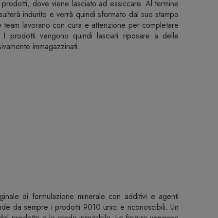
 prodotti, dove viene lasciato ad essiccare. Al termine
isulterà indurito e verrà quindi sformato dal suo stampo
ile team lavorano con cura e attenzione per completare
 I prodotti vengono quindi lasciati riposare a delle
sivamente immagazzinati.
ale di formulazione minerale con additivi e agenti
ende da sempre i prodotti 9010 unici e riconoscibili. Un
à del prodotto e lo rende inimitabile. Le finiture vengono