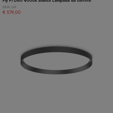
Fly Pl D60 4000k Bianco Lampada da soffitto
IDEAL LUX
€ 579,00