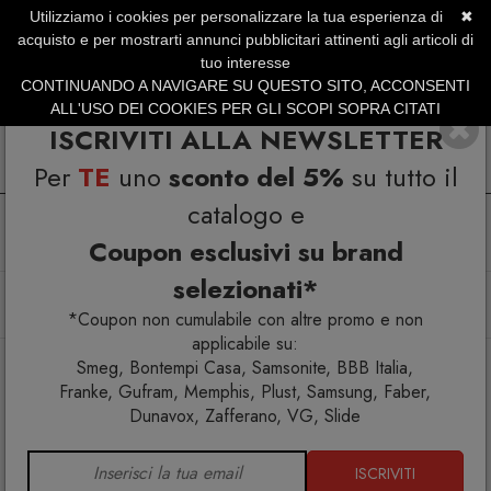
Utilizziamo i cookies per personalizzare la tua esperienza di
✖
SERVIZIO CLIENTI +39.0773.470.562
acquisto e per mostrarti annunci pubblicitari attinenti agli articoli di
SUMMER SALES | Fino al 31 Agosto
tuo interesse
CONTINUANDO A NAVIGARE SU QUESTO SITO, ACCONSENTI
ALL'USO DEI COOKIES PER GLI SCOPI SOPRA CITATI
ISCRIVITI ALLA NEWSLETTER
Per
TE
uno
sconto del 5%
su tutto il
catalogo e
Coupon esclusivi su brand
selezionati*
Home
Illuminazione
Lampade da soffitto
Fly Slim Pl D45 4000k Lampada da soffitto
*Coupon non cumulabile con altre promo e non
applicabile su:
Smeg, Bontempi Casa, Samsonite, BBB Italia,
Franke, Gufram, Memphis, Plust, Samsung, Faber,
Dunavox, Zafferano, VG, Slide
ISCRIVITI