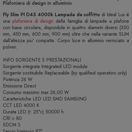
Plafoniera di design in alluminio
Fly Slim Pl D45 4000k Lampada da soffitto
di Ideal Lux è
una
plafoniera di design
della famiglia di lampade a plafone
con base circolare, disponibile in quattro diametri diversi (350
mm, 450 mm, 600 mm, 900 mm) oltre che nella variante SLIM
dall'altezza piu' compatta. Corpo luce in alluminio verniciato a
polveri.
INFO SORGENTE E PRESTAZIONALI
Sorgente integrata Integrated LED module
Sorgente sostituibile Replaceable (by qualified operators only)
Potenza 26 W
Emissione Direct
Consumo massimo max 26,00 W
Caratteristiche LED LED SMD SAMSUNG
CCT LED 4000 K
Durata LED (t. 25°c) 50000 h
CRI > 80
SDCM 3
Fascio luminoso 87°