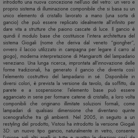
introdotto una nuova concezione nell’uso del vetro: un vero e
proprio sistema di illuminazione componibile che si basa su un
unico elemento di cristallo lavorato a mano (una sorta di
gancio) che può essere replicato idealmente all’infinito per
dare vita a strutture che paiono cascate di luce. Il gancio è
quindi il modulo base che costituisce l’intera architettura del
sistema Giogali (nome che deriva dal veneto “giongher”,
ovvero il laccio utilizzato in campagna per legare il carro al
giogo), moderna interpretazione di Mangiarotti del lampadario
veneziano. Una lunga ricerca, improntata all’innovazione delle
forme tradizionali, ha generato il gancio che diventa così
l’elemento costruttivo del lampadario in sé. Disponibile in
diversi colori, è prevista la versione da tavolo, da soffitto, da
parete e a sospensione: l’elemento base può essere
agganciato in serie per formare catene di cristallo, a loro volta
componibili che originano illimitate soluzioni formali, come
lampadari di qualsiasi dimensione che diventano quinte
scenografiche tra gli ambienti. Nel 2005, in seguito a un
restyling del prodotto, Vistosi ha introdotto la versione Giogali
3D: un nuovo tipo gancio, naturalmente in vetro, consente
l’unione agli altri anelli in tutte e quattro le direzioni così da