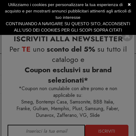
Utilizziamo i cookies per personalizzare la tua esperienza di
✖
SERVIZIO CLIENTI +39.0773.470.562
acquisto e per mostrarti annunci pubblicitari attinenti agli articoli di
SUMMER SALES | Fino al 31 Agosto
tuo interesse
CONTINUANDO A NAVIGARE SU QUESTO SITO, ACCONSENTI
ALL'USO DEI COOKIES PER GLI SCOPI SOPRA CITATI
ISCRIVITI ALLA NEWSLETTER
Per
TE
uno
sconto del 5%
su tutto il
catalogo e
Coupon esclusivi su brand
selezionati*
Home
Illuminazione
Lampade da soffitto
Giogali PL 50 lampada da soffitto
*Coupon non cumulabile con altre promo e non
applicabile su:
Smeg, Bontempi Casa, Samsonite, BBB Italia,
Franke, Gufram, Memphis, Plust, Samsung, Faber,
Dunavox, Zafferano, VG, Slide
ISCRIVITI