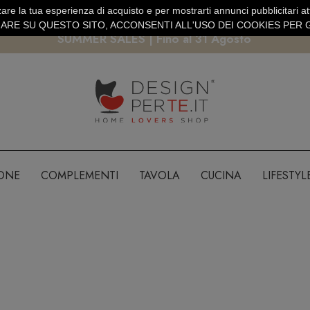
are la tua esperienza di acquisto e per mostrarti annunci pubblicitari atti
EURO
PAGAMENTO SICURO PAYPAL · CARTA DI CREDITO
RE SU QUESTO SITO, ACCONSENTI ALL'USO DEI COOKIES PER G
SUMMER SALES | Fino al 31 Agosto
IONE
COMPLEMENTI
TAVOLA
CUCINA
LIFESTYL