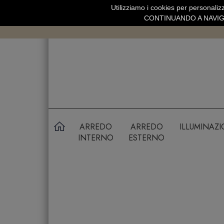
Utilizziamo i cookies per personalizz
SPEDIZIONE GRATUITA SOPRA 99 
CONTINUANDO A NAVIGA
ARREDO
ARREDO
ILLUMINAZ
INTERNO
ESTERNO