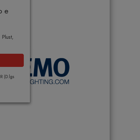
o e
 Plust,
PR (D.lgs