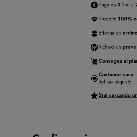
Paga da
3
fino a
Prodotto
100% or
Effettua un
ordine
Richiedi un
preve
Consegna al pi
Customer care
:
del tuo acquisto
Stai cercando u