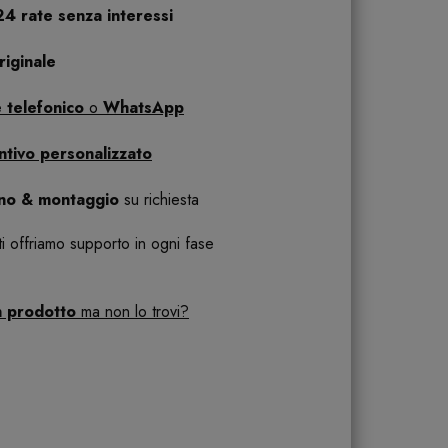
24 rate senza interessi
iginale
 telefonico
o
WhatsApp
ntivo personalizzato
ano & montaggio
su richiesta
 ti offriamo supporto in ogni fase
n prodotto
ma non lo trovi?