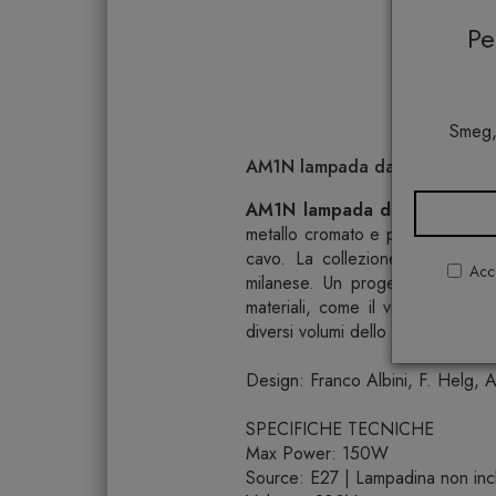
P
Smeg,
AM1N lampada da tavolo Nemo 
AM1N lampada da tavolo
di N
metallo cromato e paralume a cipo
cavo. La collezione Albini AM/AS
Acco
milanese. Un progetto del 1969 
materiali, come il vetro soffiato
diversi volumi dello spazio con un
Design: Franco Albini, F. Helg, A
SPECIFICHE TECNICHE
Max Power: 150W
Source: E27 | Lampadina non inc