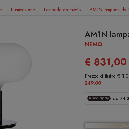
e
Illuminazione
Lampade da tavolo
AM1N lampada da t
AM1N lampa
NEMO
€ 831,00
€ 1.
Prezzo di listino
249,00