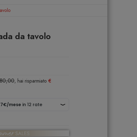
avolo
da da tavolo
080,00
, hai risparmiato
€