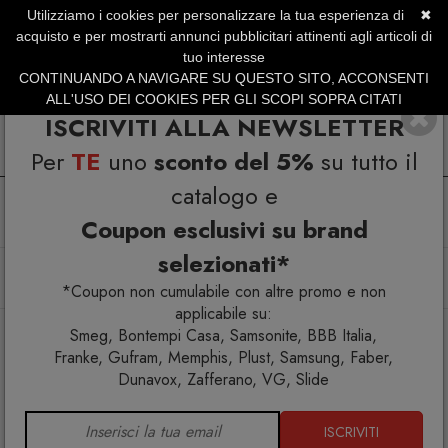
Utilizziamo i cookies per personalizzare la tua esperienza di
✖
SERVIZIO CLIENTI +39.0773.470.562
acquisto e per mostrarti annunci pubblicitari attinenti agli articoli di
SUMMER SALES | Fino al 31 Agosto
tuo interesse
CONTINUANDO A NAVIGARE SU QUESTO SITO, ACCONSENTI
ALL'USO DEI COOKIES PER GLI SCOPI SOPRA CITATI
ISCRIVITI ALLA NEWSLETTER
Per
TE
uno
sconto del 5%
su tutto il
catalogo e
Coupon esclusivi su brand
selezionati*
Home
Illuminazione
Lampade da terra
Linfa 565.65 Lampada da terra
*Coupon non cumulabile con altre promo e non
applicabile su:
Smeg, Bontempi Casa, Samsonite, BBB Italia,
Franke, Gufram, Memphis, Plust, Samsung, Faber,
Dunavox, Zafferano, VG, Slide
ISCRIVITI