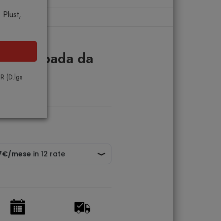
Plust,
da tavolo
.32 lampada da
PR (D.lgs