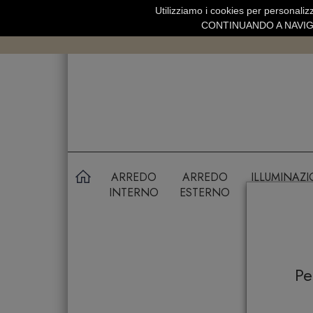
Utilizziamo i cookies per personalizz
SPEDIZIONE GRATUITA SOPRA 99 
CONTINUANDO A NAVIGA
ARREDO
ARREDO
ILLUMINAZ
INTERNO
ESTERNO
P