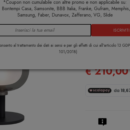
*Coupon non cumulabile con altre promo e non applicabile su:
 Bontempi Casa, Samsonite, BBB Italia, Franke, Gufram, Memphis, 
Illuminazione
Lampade da tavolo
Nabila 552.32 lampada 
Samsung, Faber, Dunavox, Zafferano, VG, Slide
ISCRIVITI
Nabila 552
tavolo
nsento al trattamento dei dati ai sensi e per gli effetti di cui all'articolo 13 GD
101/2018)
TOOY
€ 210,00