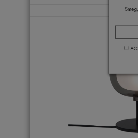
Smeg,
Home
Acco