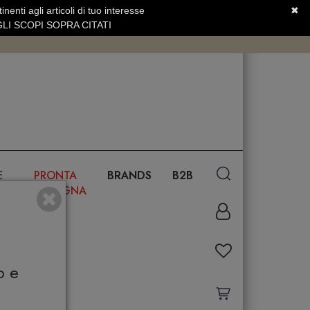
nenti agli articoli di tuo interesse
✖
SERVIZIO CLIENTI +39.0773.470.562
LI SCOPI SOPRA CITATI
E
PRONTA
BRANDS
B2B
CONSEGNA
o e