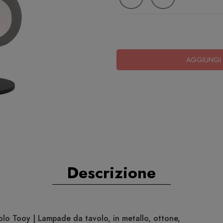
AGGIUNGI 
Descrizione
lo Tooy | Lampade da tavolo, in metallo, ottone,