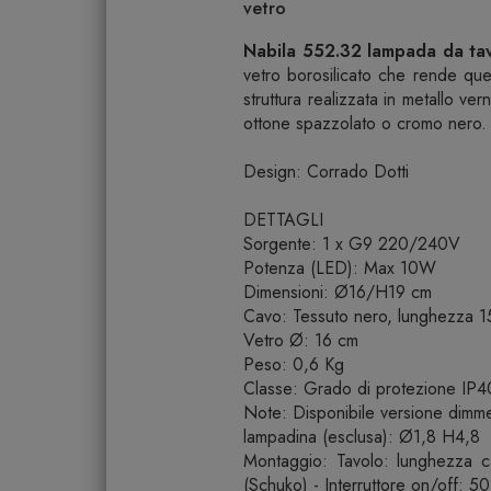
vetro
Nabila 552.32 lampada da ta
vetro borosilicato che rende que
struttura realizzata in metallo ver
ottone spazzolato o cromo nero. 
Design: Corrado Dotti
DETTAGLI
Sorgente: 1 x G9 220/240V
Potenza (LED): Max 10W
Dimensioni: Ø16/H19 cm
Cavo: Tessuto nero, lunghezza 
Vetro Ø: 16 cm
Peso: 0,6 Kg
Classe: Grado di protezione IP40
Note: Disponibile versione dimm
lampadina (esclusa): Ø1,8 H4,8
Montaggio: Tavolo: lunghezza 
(Schuko) - Interruttore on/off: 5