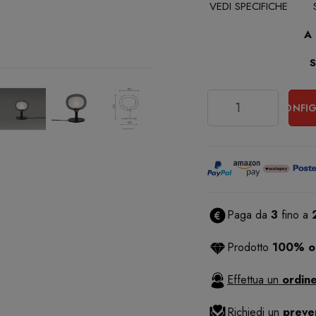
VEDI SPECIFICHE
A
Quantità
CONFIG
Paga da
3
fino a
Prodotto
100% or
Effettua un
ordine
Richiedi un
preve