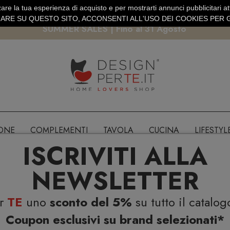
are la tua esperienza di acquisto e per mostrarti annunci pubblicitari atti
EURO
PAGAMENTO SICURO PAYPAL · CARTA DI CREDITO
RE SU QUESTO SITO, ACCONSENTI ALL'USO DEI COOKIES PER G
SUMMER SALES | Fino al 31 Agosto
IONE
COMPLEMENTI
TAVOLA
CUCINA
LIFESTYL
ISCRIVITI ALLA
NEWSLETTER
er
TE
uno
sconto del 5%
su tutto il catalog
Coupon esclusivi su brand selezionati*