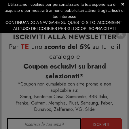
Utilizziamo i cookies per personalizzare la tua esperienza di
✖
SERVIZIO CLIENTI +39.0773.470.562
acquisto e per mostrarti annunci pubblicitari attinenti agli articoli di
SUMMER SALES | Fino al 31 Agosto
tuo interesse
CONTINUANDO A NAVIGARE SU QUESTO SITO, ACCONSENTI
ALL'USO DEI COOKIES PER GLI SCOPI SOPRA CITATI
ISCRIVITI ALLA NEWSLETTER
Per
TE
uno
sconto del 5%
su tutto il
catalogo e
Coupon esclusivi su brand
selezionati*
Home
Illuminazione
Lampade da tavolo
Nastro 563.32 lampada da tavolo
*Coupon non cumulabile con altre promo e non
applicabile su:
Smeg, Bontempi Casa, Samsonite, BBB Italia,
Franke, Gufram, Memphis, Plust, Samsung, Faber,
Dunavox, Zafferano, VG, Slide
ISCRIVITI