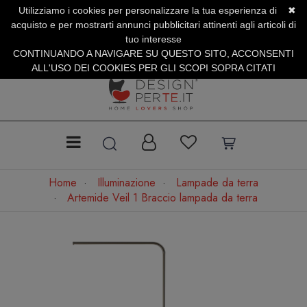
Utilizziamo i cookies per personalizzare la tua esperienza di
✖
SERVIZIO CLIENTI +39.0773.470.562
acquisto e per mostrarti annunci pubblicitari attinenti agli articoli di
SUMMER SALES | Fino al 40% di Sconto
tuo interesse
CONTINUANDO A NAVIGARE SU QUESTO SITO, ACCONSENTI
ALL'USO DEI COOKIES PER GLI SCOPI SOPRA CITATI
Home
Illuminazione
Lampade da terra
Artemide Veil 1 Braccio lampada da terra