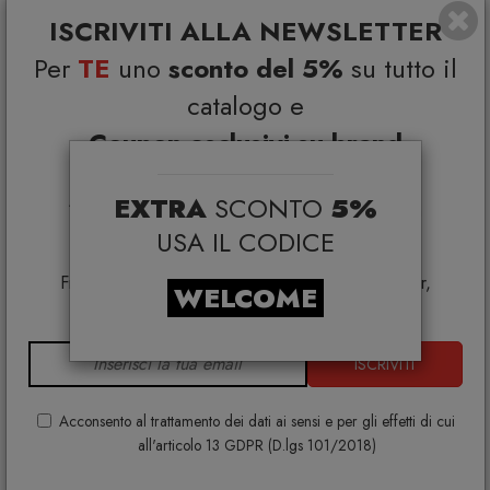
ISCRIVITI ALLA NEWSLETTER
Per
TE
uno
sconto del 5%
su tutto il
catalogo e
Coupon esclusivi su brand
selezionati*
EXTRA
SCONTO
5%
*Coupon non cumulabile con altre promo e non
applicabile su:
USA IL CODICE
Smeg, Bontempi Casa, Samsonite, BBB Italia,
Franke, Gufram, Memphis, Plust, Samsung, Faber,
WELCOME
Dunavox, Zafferano, VG, Slide
ISCRIVITI
Acconsento al trattamento dei dati ai sensi e per gli effetti di cui
all'articolo 13 GDPR (D.lgs 101/2018)
Artemide Veil White Lampada a sospensione