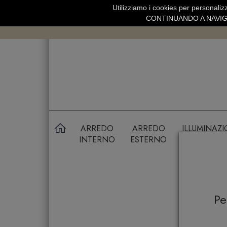
Utilizziamo i cookies per personalizz
SPEDIZIONE GRATUITA SOPRA 99 
CONTINUANDO A NAVIGA
ARREDO
ARREDO
ILLUMINAZ
INTERNO
ESTERNO
P