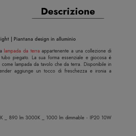
Descrizione
ght | Piantana design in alluminio
la
lampada da terra
appartenente a una collezione di
tubo piegato. La sua forma essenziale e giocosa è
a come lampada da tavolo che da terra. Disponibile in
, Bender aggiunge un tocco di freschezza e ironia a
K _ 890 lm 3000K _ 1000 lm dimmable - IP20 10W