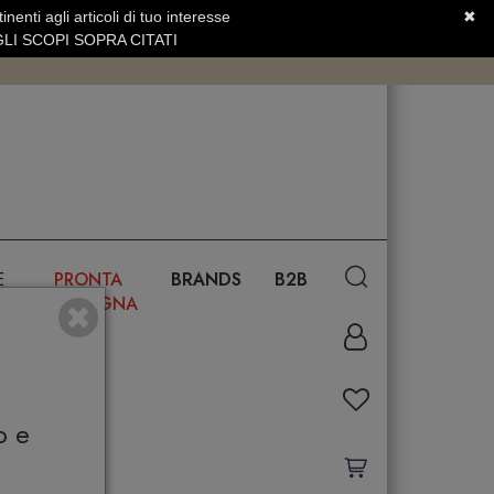
nenti agli articoli di tuo interesse
✖
SERVIZIO CLIENTI +39.0773.470.562
LI SCOPI SOPRA CITATI
E
PRONTA
BRANDS
B2B
CONSEGNA
o e