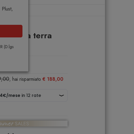
Plust,
terra
pada da terra
PR (D.lgs
9,00
, hai risparmiato
€ 188,00