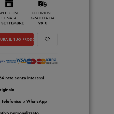
SPEDIZIONE
SPEDIZIONE
STIMATA
GRATUITA DA
 SETTEMBRE
99 €
URA IL TUO PRODOTTO
24 rate senza interessi
iginale
 telefonico
o
WhatsApp
ntivo personalizzato