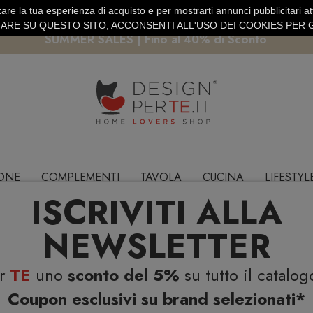
are la tua esperienza di acquisto e per mostrarti annunci pubblicitari atti
EURO
PAGAMENTO SICURO PAYPAL · CARTA DI CREDITO
RE SU QUESTO SITO, ACCONSENTI ALL'USO DEI COOKIES PER G
SUMMER SALES | Fino al 40% di Sconto
IONE
COMPLEMENTI
TAVOLA
CUCINA
LIFESTYL
ISCRIVITI ALLA
NEWSLETTER
er
TE
uno
sconto del 5%
su tutto il catalog
Coupon esclusivi su brand selezionati*