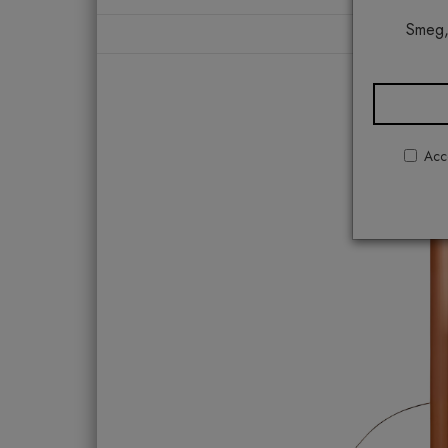
Smeg,
Hom
Acco