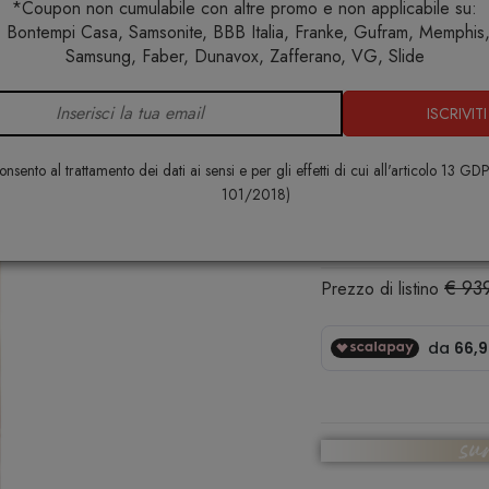
*Coupon non cumulabile con altre promo e non applicabile su:
 Bontempi Casa, Samsonite, BBB Italia, Franke, Gufram, Memphis, 
e
Illuminazione
Lampade da terra
Bender Lampada da 
Samsung, Faber, Dunavox, Zafferano, VG, Slide
ISCRIVITI
Bender Lam
AXOLIGHT
nsento al trattamento dei dati ai sensi e per gli effetti di cui all'articolo 13 GD
101/2018)
€ 751,00
€ 93
Prezzo di listino