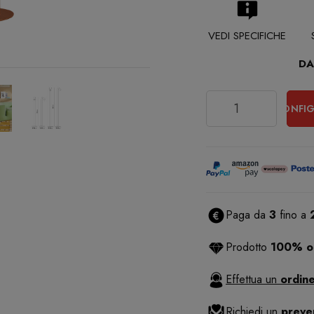
VEDI SPECIFICHE
DA
Quantità
CONFIG
Paga da
3
fino a
Prodotto
100% or
Effettua un
ordine
Richiedi un
preve