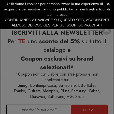
Utilizziamo i cookies per personalizzare la tua esperienza di
✖
SERVIZIO CLIENTI +39.0773.470.562
acquisto e per mostrarti annunci pubblicitari attinenti agli articoli di
SUMMER SALES | Fino al 31 Agosto
tuo interesse
CONTINUANDO A NAVIGARE SU QUESTO SITO, ACCONSENTI
ALL'USO DEI COOKIES PER GLI SCOPI SOPRA CITATI
ISCRIVITI ALLA NEWSLETTER
Per
TE
uno
sconto del 5%
su tutto il
catalogo e
Coupon esclusivi su brand
selezionati*
Home
Illuminazione
Lampade da terra
Bul-Bo Lampada da terra
*Coupon non cumulabile con altre promo e non
applicabile su:
Smeg, Bontempi Casa, Samsonite, BBB Italia,
Franke, Gufram, Memphis, Plust, Samsung, Faber,
Dunavox, Zafferano, VG, Slide
ISCRIVITI