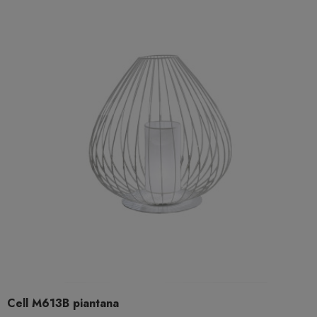
Cell M613B piantana