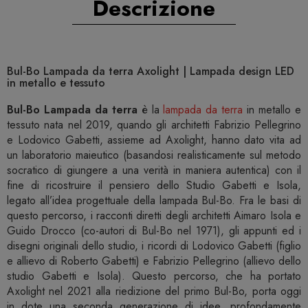
Descrizione
Bul-Bo Lampada da terra Axolight | Lampada design LED
in metallo e tessuto
Bul-Bo Lampada da terra
è la
lampada da terra
in metallo e
tessuto nata nel 2019, quando gli architetti Fabrizio Pellegrino
e Lodovico Gabetti, assieme ad Axolight, hanno dato vita ad
un laboratorio maieutico (basandosi realisticamente sul metodo
socratico di giungere a una verità in maniera autentica) con il
fine di ricostruire il pensiero dello Studio Gabetti e Isola,
legato all’idea progettuale della lampada Bul-Bo. Fra le basi di
questo percorso, i racconti diretti degli architetti Aimaro Isola e
Guido Drocco (co-autori di Bul-Bo nel 1971), gli appunti ed i
disegni originali dello studio, i ricordi di Lodovico Gabetti (figlio
e allievo di Roberto Gabetti) e Fabrizio Pellegrino (allievo dello
studio Gabetti e Isola). Questo percorso, che ha portato
Axolight nel 2021 alla riedizione del primo Bul-Bo, porta oggi
in dote una seconda generazione di idee, profondamente