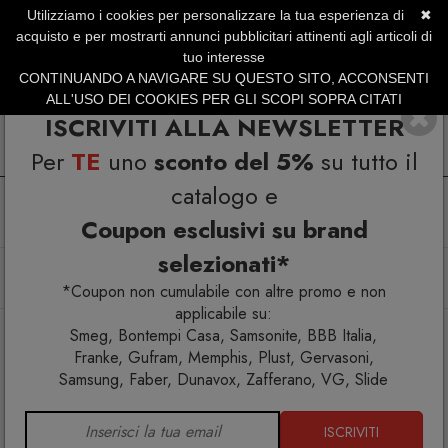
Utilizziamo i cookies per personalizzare la tua esperienza di
✖
SERVIZIO CLIENTI +39.0773.470.562
acquisto e per mostrarti annunci pubblicitari attinenti agli articoli di
SUMMER SALES | Fino al 40% di Sconto
tuo interesse
CONTINUANDO A NAVIGARE SU QUESTO SITO, ACCONSENTI
ALL'USO DEI COOKIES PER GLI SCOPI SOPRA CITATI
ISCRIVITI ALLA NEWSLETTER
Per
TE
uno
sconto del 5%
su tutto il
catalogo e
Coupon esclusivi su brand
selezionati*
Home
Illuminazione
Lampade da terra
Perlage Pt4 Ambra Lampada da terra
*Coupon non cumulabile con altre promo e non
applicabile su:
Smeg, Bontempi Casa, Samsonite, BBB Italia,
Franke, Gufram, Memphis, Plust, Gervasoni,
Samsung, Faber, Dunavox, Zafferano, VG, Slide
ISCRIVITI