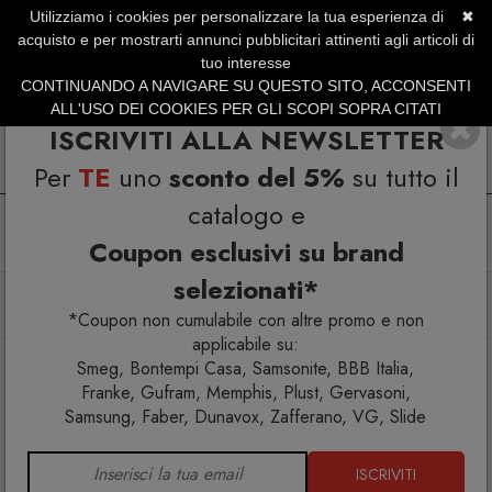
Utilizziamo i cookies per personalizzare la tua esperienza di
✖
SERVIZIO CLIENTI +39.0773.470.562
acquisto e per mostrarti annunci pubblicitari attinenti agli articoli di
SUMMER SALES | Fino al 40% di Sconto
tuo interesse
CONTINUANDO A NAVIGARE SU QUESTO SITO, ACCONSENTI
ALL'USO DEI COOKIES PER GLI SCOPI SOPRA CITATI
ISCRIVITI ALLA NEWSLETTER
Per
TE
uno
sconto del 5%
su tutto il
catalogo e
Coupon esclusivi su brand
selezionati*
Home
Illuminazione
Lampade da terra
Ikonika HP321ANINT Lampada da terra
*Coupon non cumulabile con altre promo e non
applicabile su:
Smeg, Bontempi Casa, Samsonite, BBB Italia,
Franke, Gufram, Memphis, Plust, Gervasoni,
Samsung, Faber, Dunavox, Zafferano, VG, Slide
ISCRIVITI