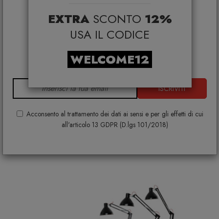
selezionati*
EXTRA
SCONTO
12%
*Coupon non cumulabile con altre promo e non
applicabile su:
USA IL CODICE
Smeg, Bontempi Casa, Samsonite, BBB Italia,
Franke, Gufram, Memphis, Plust, Gervasoni,
WELCOME12
Samsung, Faber, Dunavox, Zafferano, VG, Slide
Penelope Lampada da terra
MOGG
ISCRIVITI
€ 1.669,00
+ VARIANTI DISPONIBILI
Acconsento al trattamento dei dati ai sensi e per gli effetti di cui
all'articolo 13 GDPR (D.lgs 101/2018)