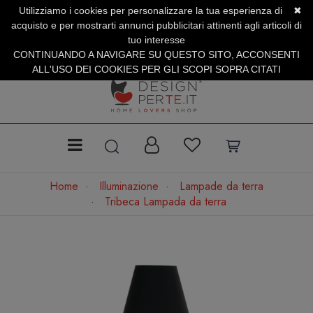
Utilizziamo i cookies per personalizzare la tua esperienza di
✖
SERVIZIO CLIENTI +39.0773.470.562
acquisto e per mostrarti annunci pubblicitari attinenti agli articoli di
SUMMER SALES | Fino al 40% di Sconto
tuo interesse
CONTINUANDO A NAVIGARE SU QUESTO SITO, ACCONSENTI
ALL'USO DEI COOKIES PER GLI SCOPI SOPRA CITATI
Home
Illuminazione
Lampade da terra
Tribeca Lampada da terra