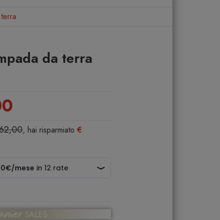
terra
mpada da terra
00
562,00
, hai risparmiato
€