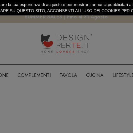
are la tua esperienza di acquisto e per mostrarti annunci pubblicitari atti
EURO
PAGAMENTO SICURO PAYPAL · CARTA DI CREDITO
RE SU QUESTO SITO, ACCONSENTI ALL'USO DEI COOKIES PER G
SUMMER SALES | Fino al 31 Agosto
IONE
COMPLEMENTI
TAVOLA
CUCINA
LIFESTYL