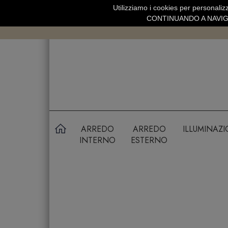
Utilizziamo i cookies per personalizz
SPEDIZIONE GRATUITA SOPRA 99 
CONTINUANDO A NAVIGA
ARREDO
ARREDO
ILLUMINAZ
INTERNO
ESTERNO