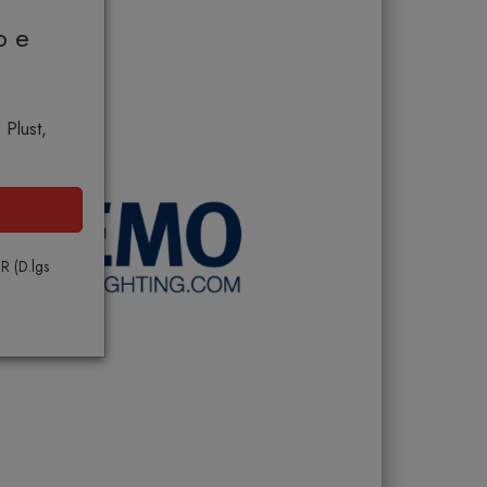
o e
 Plust,
PR (D.lgs