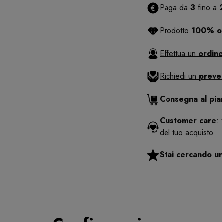
Paga da
3
fino a
Prodotto
100% or
Effettua un
ordine
Richiedi un
preve
Consegna al pi
Customer care
:
del tuo acquisto
Stai cercando u