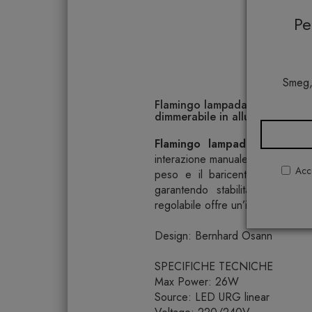
P
Smeg,
Flamingo lampada da terra Nem
dimmerabile in alluminio
Flamingo lampada da terra
interazione manuale e flessibilità 
Acco
peso e il baricentro centrale c
garantendo stabilità e libertà
regolabile offre un’illuminazione 
Design: Bernhard Osann
SPECIFICHE TECNICHE
Max Power: 26W
Source: LED URG linear