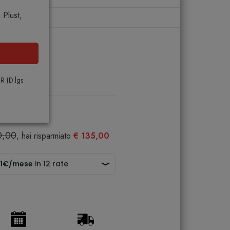
Plust,
r
ndoor
PR (D.lgs
0,00
, hai risparmiato
€ 135,00