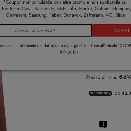
*Coupon non cumulabile con altre promo e non applicabile su:
 Bontempi Casa, Samsonite, BBB Italia, Franke, Gufram, Memphis, 
Home
Illuminazione
Lampade da terra
Tebe lamp indoo
Gervasoni, Samsung, Faber, Dunavox, Zafferano, VG, Slide
ISCRIVITI
Tebe lamp i
PLUST
nsento al trattamento dei dati ai sensi e per gli effetti di cui all'articolo 13 GD
101/2018)
€ 475,00
€ 61
Prezzo di listino