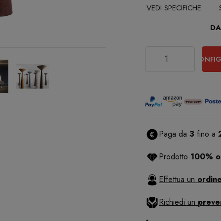
VEDI SPECIFICHE
DA
Quantità
CONFIG
Paga da
3
fino a
Prodotto
100% or
Effettua un
ordine
Richiedi un
preve