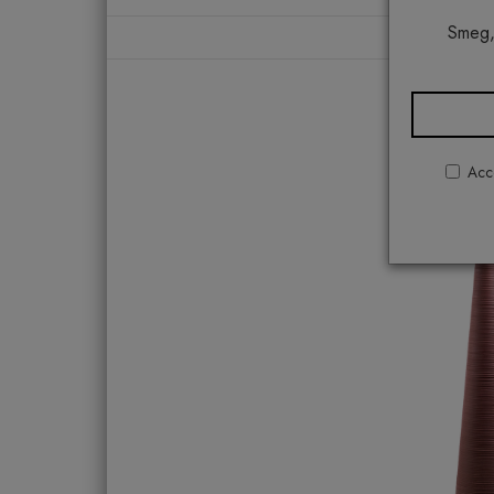
Smeg,
Acco