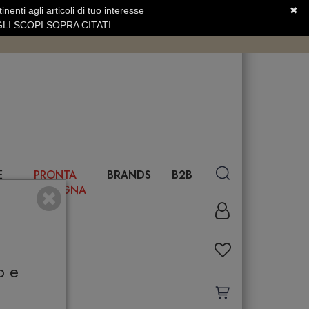
nenti agli articoli di tuo interesse
✖
SERVIZIO CLIENTI +39.0773.470.562
LI SCOPI SOPRA CITATI
E
PRONTA
BRANDS
B2B
CONSEGNA
o e