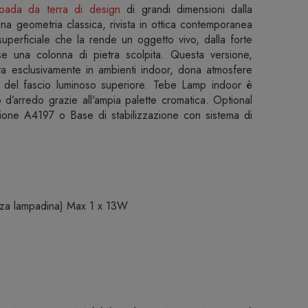
pada da terra di design
di grandi dimensioni dalla
na geometria classica, rivista in ottica contemporanea
superficiale che la rende un oggetto vivo, dalla forte
se una colonna di pietra scolpita. Questa versione,
ta esclusivamente in ambienti indoor, dona atmosfere
ù del fascio luminoso superiore. Tebe Lamp indoor è
d’arredo grazie all'ampia palette cromatica. Optional
azione A4197 o Base di stabilizzazione con sistema di
enza lampadina) Max 1 x 13W