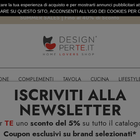
are la tua esperienza di acquisto e per mostrarti annunci pubblicitari atti
EURO
PAGAMENTO SICURO PAYPAL · CARTA DI CREDITO
RE SU QUESTO SITO, ACCONSENTI ALL'USO DEI COOKIES PER G
SUMMER SALES | Fino al 40% di Sconto
IONE
COMPLEMENTI
TAVOLA
CUCINA
LIFESTYL
ISCRIVITI ALLA
NEWSLETTER
er
TE
uno
sconto del 5%
su tutto il catalog
Coupon esclusivi su brand selezionati*