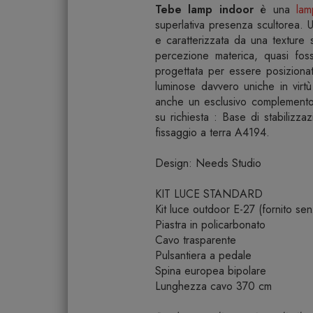
Tebe lamp indoor
è una
lam
superlativa presenza scultorea. U
e caratterizzata da una texture 
percezione materica, quasi fos
progettata per essere posiziona
luminose davvero uniche in virt
anche un esclusivo complemento 
su richiesta : Base di stabilizz
fissaggio a terra A4194.
Design: Needs Studio
KIT LUCE STANDARD
Kit luce outdoor E-27 (fornito s
Piastra in policarbonato
Cavo trasparente
Pulsantiera a pedale
Spina europea bipolare
Lunghezza cavo 370 cm