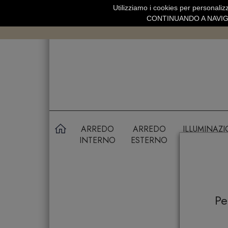
Utilizziamo i cookies per personalizz
SPEDIZIONE GRATUITA SOPRA 99 
CONTINUANDO A NAVIGA
ARREDO
ARREDO
ILLUMINAZ
INTERNO
ESTERNO
P