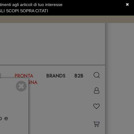
nenti agli articoli di tuo interesse
✖
SERVIZIO CLIENTI +39.0773.470.562
LI SCOPI SOPRA CITATI
E
PRONTA
BRANDS
B2B
CONSEGNA
o e