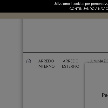
Utilizziamo i cookies per personalizz
SPEDIZIONE GRATUITA SOPRA 99 
CONTINUANDO A NAVIGA
ARREDO
ARREDO
ILLUMINAZ
INTERNO
ESTERNO
P