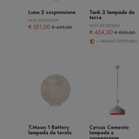
Luna 2 sospensione
Tank 2 lampada da
terra
IN-ES.ARTDESIGN
€ 351,00
IN-ES.ARTDESIGN
€ 439,00
€ 424,00
€ 530,00
+ VARIANTI DISPONIBILI
T.Moon 1 Battery
Cyrcus Cemento
lampada da tavolo
lampada a
sospensione