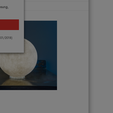
msung,
 101/2018)