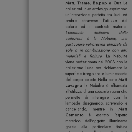
Matt, Trame, Be.pop e Out
. Le
collezioni In-es.artdesign esprimono
un’interazione perfetta tra luci ed
ombre attraverso l'utilizzo del
colore ed i contrasti materici.
L'elemento distintivo delle
collezioni è la Nebulite, una
particolare vetroresina utilizzata da
sola o in combinazione con altri
materiali e finiture
. La Nebulite
viene perfezionata nel 2003 con la
collezione Luna per richiamare la
superficie irregolare e luminescente
del corpo celeste. Nella serie
Matt
Lavagna
la Nebulite è affiancata
all'utilizzo di una speciale resina che
permette di interagire con la
lampada disegnando, scrivendo e
cancellando, mentre in
Matt
Cemento
è esaltato l'aspetto
materico dell'oggetto illuminante
grazie alla particolare finitura