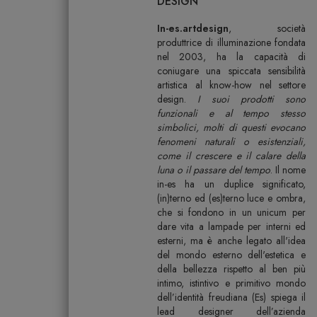
DESIGN
In-es.artdesign
, società
produttrice di illuminazione fondata
nel 2003, ha la capacità di
coniugare una spiccata sensibilità
artistica al know-how nel settore
design.
I suoi prodotti sono
funzionali e al tempo stesso
simbolici, molti di questi evocano
fenomeni naturali o esistenziali,
come il crescere e il calare della
luna o il passare del tempo
. Il nome
in-es ha un duplice significato,
(in)terno ed (es)terno luce e ombra,
che si fondono in un unicum per
dare vita a lampade per interni ed
esterni, ma è anche legato all'idea
del mondo esterno dell'estetica e
della bellezza rispetto al ben più
intimo, istintivo e primitivo mondo
dell’identità freudiana (Es) spiega il
lead designer dell’azienda