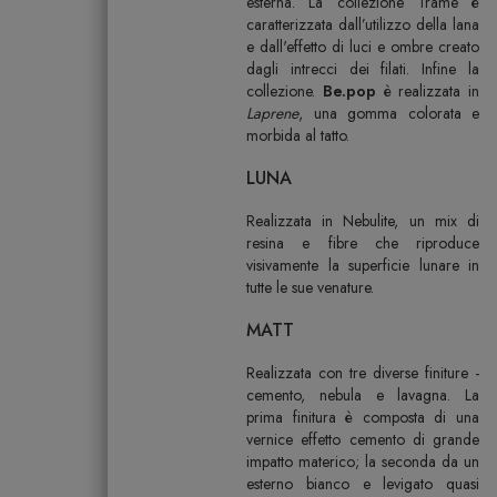
esterna. La collezione Trame è
caratterizzata dall’utilizzo della lana
e dall'effetto di luci e ombre creato
dagli intrecci dei filati. Infine la
collezione.
Be.pop
è realizzata in
Laprene
, una gomma colorata e
morbida al tatto.
LUNA
Realizzata in Nebulite, un mix di
resina e fibre che riproduce
visivamente la superficie lunare in
tutte le sue venature.
MATT
Realizzata con tre diverse finiture -
cemento, nebula e lavagna. La
prima finitura è composta di una
vernice effetto cemento di grande
impatto materico; la seconda da un
esterno bianco e levigato quasi