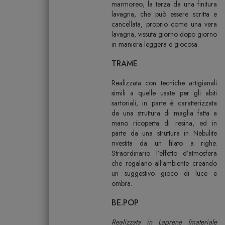
marmoreo; la terza da una finitura
lavagna, che può essere scritta e
cancellata, proprio come una vera
lavagna, vissuta giorno dopo giorno
in maniera leggera e giocosa.
TRAME
Realizzata con tecniche artigianali
simili a quelle usate per gli abiti
sartoriali, in parte è caratterizzata
da una struttura di maglia fatta a
mano ricoperta di resina, ed in
parte da una struttura in Nebulite
rivestita da un filato a righe.
Straordinario l’effetto d’atmosfera
che regalano all’ambiente creando
un suggestivo gioco di luce e
ombra.
BE.POP
Realizzata in Laprene (materiale