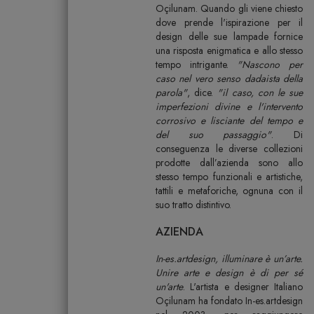
Oçilunam. Quando gli viene chiesto
dove prende l'ispirazione per il
design delle sue lampade fornice
una risposta enigmatica e allo stesso
tempo intrigante.
"Nascono per
caso nel vero senso dadaista della
parola"
, dice.
"il caso, con le sue
imperfezioni divine e l'intervento
corrosivo e lisciante del tempo e
del suo passaggio"
. Di
conseguenza le diverse collezioni
prodotte dall’azienda sono allo
stesso tempo funzionali e artistiche,
tattili e metaforiche, ognuna con il
suo tratto distintivo.
AZIENDA
In-es.artdesign, illuminare è un’arte.
Unire arte e design è di per sé
un'arte
. L'artista e designer Italiano
Oçilunam ha fondato In-es.artdesign