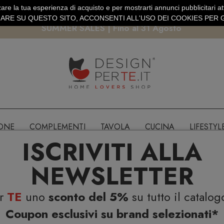
are la tua esperienza di acquisto e per mostrarti annunci pubblicitari atti
EURO
PAGAMENTO SICURO PAYPAL · CARTA DI CREDITO
RE SU QUESTO SITO, ACCONSENTI ALL'USO DEI COOKIES PER G
SUMMER SALES | Fino al 31 Agosto
IONE
COMPLEMENTI
TAVOLA
CUCINA
LIFESTYL
ISCRIVITI ALLA
NEWSLETTER
er
TE
uno
sconto del 5%
su tutto il catalog
Coupon esclusivi su brand selezionati*