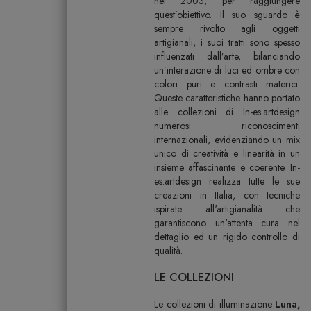
nel 2003, per raggiungere
quest’obiettivo. Il suo sguardo è
sempre rivolto agli oggetti
artigianali, i suoi tratti sono spesso
influenzati dall’arte, bilanciando
un’interazione di luci ed ombre con
colori puri e contrasti materici.
Queste caratteristiche hanno portato
alle collezioni di In-es.artdesign
numerosi riconoscimenti
internazionali, evidenziando un mix
unico di creatività e linearità in un
insieme affascinante e coerente. In-
es.artdesign realizza tutte le sue
creazioni in Italia, con tecniche
ispirate all'artigianalità che
garantiscono un'attenta cura nel
dettaglio ed un rigido controllo di
qualità.
LE COLLEZIONI
Le collezioni di illuminazione
Luna,