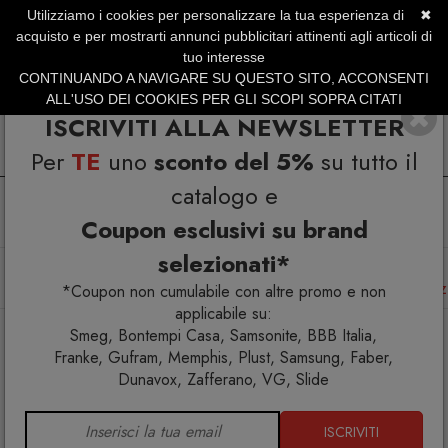
Utilizziamo i cookies per personalizzare la tua esperienza di
✖
SERVIZIO CLIENTI +39.0773.470.562
acquisto e per mostrarti annunci pubblicitari attinenti agli articoli di
SUMMER SALES | Fino al 31 Agosto
tuo interesse
CONTINUANDO A NAVIGARE SU QUESTO SITO, ACCONSENTI
ALL'USO DEI COOKIES PER GLI SCOPI SOPRA CITATI
ISCRIVITI ALLA NEWSLETTER
Per
TE
uno
sconto del 5%
su tutto il
catalogo e
Coupon esclusivi su brand
selezionati*
Home
Cucina
Lifestyle
Accessori Cucina
Oggetti di Design Originali
Mollette Peg Sparrow set 4 pz
*Coupon non cumulabile con altre promo e non
applicabile su:
Smeg, Bontempi Casa, Samsonite, BBB Italia,
Franke, Gufram, Memphis, Plust, Samsung, Faber,
Dunavox, Zafferano, VG, Slide
ISCRIVITI