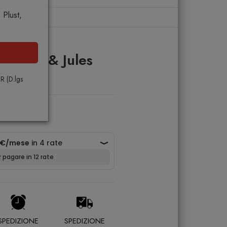
Plust,
s
ag Sam & Jules
PR (D.lgs
SPEDIZIONE
SPEDIZIONE