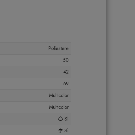
Poliestere
50
42
69
Multicolor
Multicolor
Sì
Sì