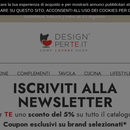
are la tua esperienza di acquisto e per mostrarti annunci pubblicitari atti
EURO
PAGAMENTO SICURO PAYPAL · CARTA DI CREDITO
RE SU QUESTO SITO, ACCONSENTI ALL'USO DEI COOKIES PER G
SUMMER SALES | Fino al 31 Agosto
IONE
COMPLEMENTI
TAVOLA
CUCINA
LIFESTYL
ISCRIVITI ALLA
NEWSLETTER
er
TE
uno
sconto del 5%
su tutto il catalog
Coupon esclusivi su brand selezionati*