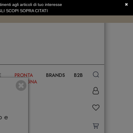
nenti agli articoli di tuo interesse
✖
SERVIZIO CLIENTI +39.0773.470.562
LI SCOPI SOPRA CITATI
E
PRONTA
BRANDS
B2B
CONSEGNA
o e