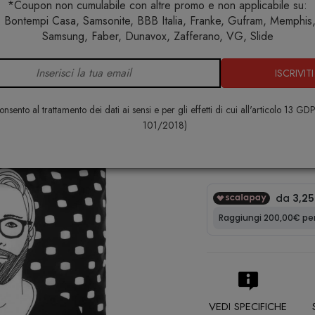
*Coupon non cumulabile con altre promo e non applicabile su:
 Bontempi Casa, Samsonite, BBB Italia, Franke, Gufram, Memphis, 
Home
Lifestyle
Shopping bag
Shopping Bag Sam & Jule
Samsung, Faber, Dunavox, Zafferano, VG, Slide
ISCRIVITI
Shopping B
LOQI
nsento al trattamento dei dati ai sensi e per gli effetti di cui all'articolo 13 GD
101/2018)
€ 13,00
VEDI SPECIFICHE