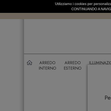
Utilizziamo i cookies per personalizz
SPEDIZIONE GRATUITA SOPRA 99 
CONTINUANDO A NAVIGA
ARREDO
ARREDO
ILLUMINAZ
INTERNO
ESTERNO
P