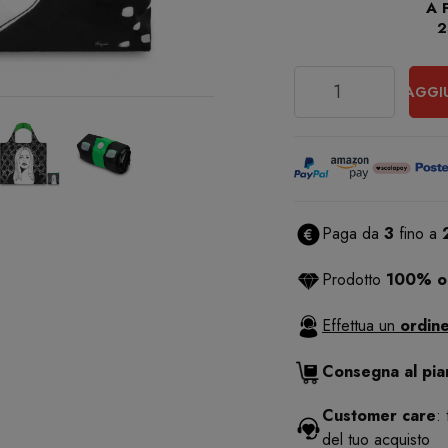
A 
2
Quantità
AGGI
Paga da
3
fino a
Prodotto
100% or
Effettua un
ordine
Consegna al pi
Customer care
:
del tuo acquisto