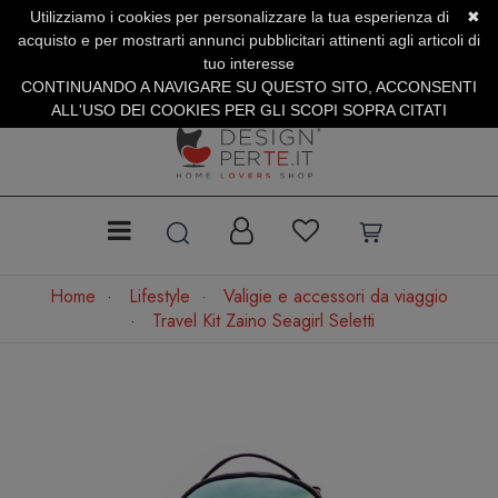
Utilizziamo i cookies per personalizzare la tua esperienza di
✖
SERVIZIO CLIENTI +39.0773.470.562
acquisto e per mostrarti annunci pubblicitari attinenti agli articoli di
SUMMER SALES | Fino al 40% di Sconto
tuo interesse
CONTINUANDO A NAVIGARE SU QUESTO SITO, ACCONSENTI
ALL'USO DEI COOKIES PER GLI SCOPI SOPRA CITATI
Home
Lifestyle
Valigie e accessori da viaggio
Travel Kit Zaino Seagirl Seletti