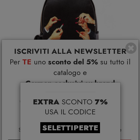
ISCRIVITI ALLA NEWSLETTER
Per
TE
uno
sconto del 5%
su tutto il
catalogo e
Coupon esclusivi su brand
selezionati*
EXTRA
SCONTO
7%
*Coupon non cumulabile con altre promo e non
Travel Kit Zaino Black Lipstick Seletti
applicabile su:
USA IL CODICE
Smeg, Bontempi Casa, Samsonite, BBB Italia,
SELETTI
€ 201,00
€ 263,00
Franke, Gufram, Memphis, Plust, Gervasoni,
SELETTIPERTE
Samsung, Faber, Dunavox, Zafferano, VG, Slide