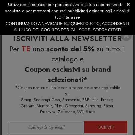
Utilizziamo i cookies per personalizzare la tua esperienza di
✖
SERVIZIO CLIENTI +39.0773.470.562
acquisto e per mostrarti annunci pubblicitari attinenti agli articoli di
SUMMER SALES | Fino al 40% di Sconto
tuo interesse
CONTINUANDO A NAVIGARE SU QUESTO SITO, ACCONSENTI
ALL'USO DEI COOKIES PER GLI SCOPI SOPRA CITATI
ISCRIVITI ALLA NEWSLETTER
Per
TE
uno
sconto del 5%
su tutto il
catalogo e
Coupon esclusivi su brand
selezionati*
Home
Richiedi info e un'offerta personalizzata per te
Crown Magnum lampada a sospensione
*Coupon non cumulabile con altre promo e non applicabile
su:
Smeg, Bontempi Casa, Samsonite, BBB Italia, Franke,
Richiedi maggiori info e la tua
Gufram, Memphis, Plust, Gervasoni, Samsung, Faber,
Dunavox, Zafferano, VG, Slide
offerta personalizzata per
Crown Magnum lampada a
ISCRIVITI
sospensione