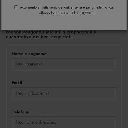
Acconsento al trattamento dei dati ai sensi e per gli effetti di cui
Riempi il modulo di seguito per avere maggiori
all'articolo 13 GDPR (D.lgs 101/2018)
informazioni su colori, materiali e disponibilità.
Gli eventuali sconti riservati mediante l'invio di codici
coupon vengono rilasciati in proporzione al
quantitativo dei beni acquistati.
Nome e cognome
Email
Telefono