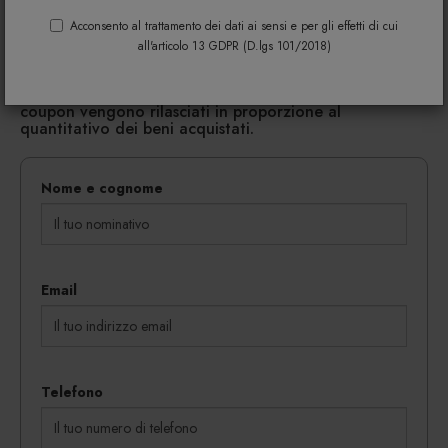
Acconsento al trattamento dei dati ai sensi e per gli effetti di cui
Riempi il modulo di seguito per avere maggiori
all'articolo 13 GDPR (D.lgs 101/2018)
informazioni su colori, materiali e disponibilità.
Gli eventuali sconti riservati mediante l'invio di codici
coupon vengono rilasciati in proporzione al
quantitativo dei beni acquistati.
Nome e cognome
Email
Telefono