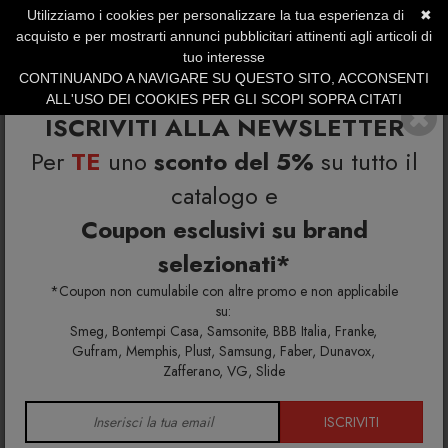
Utilizziamo i cookies per personalizzare la tua esperienza di
✖
SERVIZIO CLIENTI +39.0773.470.562
acquisto e per mostrarti annunci pubblicitari attinenti agli articoli di
SUMMER SALES | Fino al 31 Agosto
tuo interesse
CONTINUANDO A NAVIGARE SU QUESTO SITO, ACCONSENTI
ALL'USO DEI COOKIES PER GLI SCOPI SOPRA CITATI
ISCRIVITI ALLA NEWSLETTER
Per
TE
uno
sconto del 5%
su tutto il
catalogo e
Coupon esclusivi su brand
selezionati*
Home
Richiedi info e un'offerta personalizzata per te
Nastro 563.31 lampada da tavolo
*Coupon non cumulabile con altre promo e non applicabile
su:
Smeg, Bontempi Casa, Samsonite, BBB Italia, Franke,
Richiedi maggiori info e la tua
Gufram, Memphis, Plust, Samsung, Faber, Dunavox,
Zafferano, VG, Slide
offerta personalizzata per
Nastro 563.31 lampada da
ISCRIVITI
tavolo