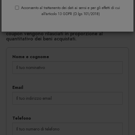
Acconsento al trattamento dei dati ai sensi e per gli effetti di cui
Riempi il modulo di seguito per avere maggiori
all'articolo 13 GDPR (D.lgs 101/2018)
informazioni su colori, materiali e disponibilità.
Gli eventuali sconti riservati mediante l'invio di codici
coupon vengono rilasciati in proporzione al
quantitativo dei beni acquistati.
Nome e cognome
Email
Telefono