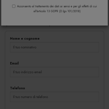
Riempi il modulo di seguito per avere maggiori
informazioni su colori, materiali e disponibilità.
Acconsento al trattamento dei dati ai sensi e per gli effetti di cui
all'articolo 13 GDPR (D.lgs 101/2018)
Gli eventuali sconti riservati mediante l'invio di codici
coupon vengono rilasciati in proporzione al
quantitativo dei beni acquistati.
Nome e cognome
Email
Telefono