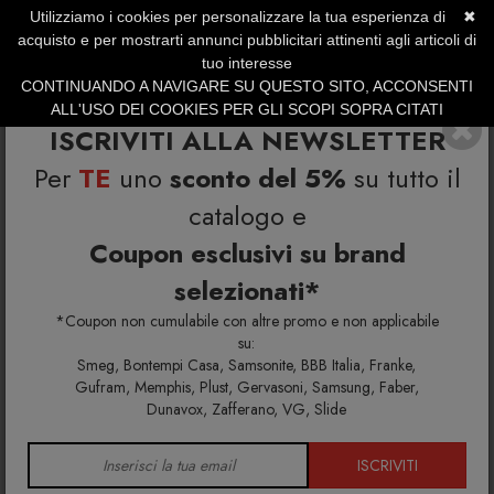
Utilizziamo i cookies per personalizzare la tua esperienza di
✖
SERVIZIO CLIENTI +39.0773.470.562
acquisto e per mostrarti annunci pubblicitari attinenti agli articoli di
SUMMER SALES | Fino al 40% di Sconto
tuo interesse
CONTINUANDO A NAVIGARE SU QUESTO SITO, ACCONSENTI
ALL'USO DEI COOKIES PER GLI SCOPI SOPRA CITATI
ISCRIVITI ALLA NEWSLETTER
Per
TE
uno
sconto del 5%
su tutto il
catalogo e
Coupon esclusivi su brand
selezionati*
Home
Richiedi info e un'offerta personalizzata per te
Lampada Industrial C1650 Retrò
*Coupon non cumulabile con altre promo e non applicabile
su:
Smeg, Bontempi Casa, Samsonite, BBB Italia, Franke,
Richiedi maggiori info e la tua
Gufram, Memphis, Plust, Gervasoni, Samsung, Faber,
Dunavox, Zafferano, VG, Slide
offerta personalizzata per
Lampada Industrial C1650 Retrò
ISCRIVITI