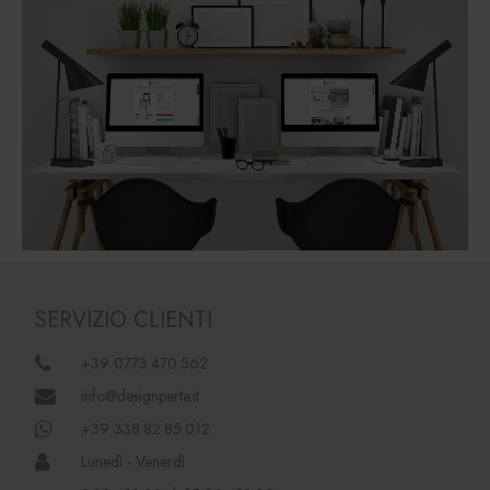
SERVIZIO CLIENTI
+39 0773.470.562
info@designperte.it
+39 338.82.85.012
Lunedì - Venerdì