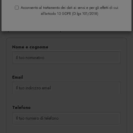
Riempi il modulo di seguito per avere maggiori
informazioni su colori, materiali e disponibilità.
Acconsento al trattamento dei dati ai sensi e per gli effetti di cui
all'articolo 13 GDPR (D.lgs 101/2018)
Gli eventuali sconti riservati mediante l'invio di codici
coupon vengono rilasciati in proporzione al
quantitativo dei beni acquistati.
Nome e cognome
Email
Telefono