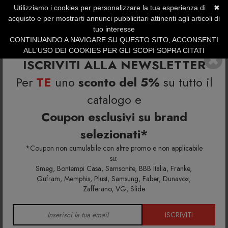
Utilizziamo i cookies per personalizzare la tua esperienza di
✖
SERVIZIO CLIENTI +39.0773.470.562
acquisto e per mostrarti annunci pubblicitari attinenti agli articoli di
SUMMER SALES | Fino al 31 Agosto
tuo interesse
CONTINUANDO A NAVIGARE SU QUESTO SITO, ACCONSENTI
ALL'USO DEI COOKIES PER GLI SCOPI SOPRA CITATI
ISCRIVITI ALLA NEWSLETTER
Per
TE
uno
sconto del 5%
su tutto il
catalogo e
Coupon esclusivi su brand
selezionati*
Home
Richiedi info e un'offerta personalizzata per te
Sgabello Boom
*Coupon non cumulabile con altre promo e non applicabile
su:
Smeg, Bontempi Casa, Samsonite, BBB Italia, Franke,
Richiedi maggiori info e la tua
Gufram, Memphis, Plust, Samsung, Faber, Dunavox,
Zafferano, VG, Slide
offerta personalizzata per
Sgabello Boom
ISCRIVITI