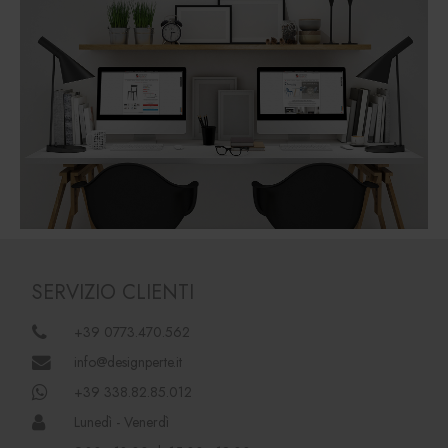
SERVIZIO CLIENTI
+39 0773.470.562
info@designperte.it
+39 338.82.85.012
Lunedì - Venerdì