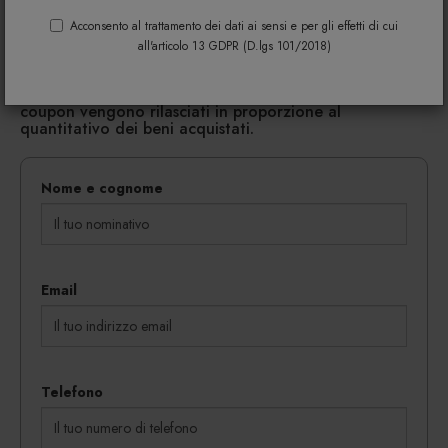
Acconsento al trattamento dei dati ai sensi e per gli effetti di cui
Riempi il modulo di seguito per avere maggiori
all'articolo 13 GDPR (D.lgs 101/2018)
informazioni su colori, materiali e disponibilità.
Gli eventuali sconti riservati mediante l'invio di codici
coupon vengono rilasciati in proporzione al
quantitativo dei beni acquistati.
Nome e cognome
Email
Telefono