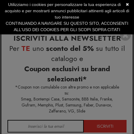
Utilizziamo i cookies per personalizzare la tua esperienza di
✖
SERVIZIO CLIENTI +39.0773.470.562
acquisto e per mostrarti annunci pubblicitari attinenti agli articoli di
SUMMER SALES | Fino al 31 Agosto
tuo interesse
CONTINUANDO A NAVIGARE SU QUESTO SITO, ACCONSENTI
ALL'USO DEI COOKIES PER GLI SCOPI SOPRA CITATI
ISCRIVITI ALLA NEWSLETTER
Per
TE
uno
sconto del 5%
su tutto il
catalogo e
Coupon esclusivi su brand
selezionati*
Home
Richiedi info e un'offerta personalizzata per te
Artemide Nessino Arancio Lampada da tavolo
*Coupon non cumulabile con altre promo e non applicabile
su:
Smeg, Bontempi Casa, Samsonite, BBB Italia, Franke,
Richiedi maggiori info e la tua
Gufram, Memphis, Plust, Samsung, Faber, Dunavox,
Zafferano, VG, Slide
offerta personalizzata per
Artemide Nessino Arancio
ISCRIVITI
Lampada da tavolo