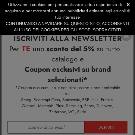
Utilizziamo i cookies per personalizzare la tua esperienza di
✖
SERVIZIO CLIENTI +39.0773.470.562
acquisto e per mostrarti annunci pubblicitari attinenti agli articoli di
SUMMER SALES | Fino al 40% di Sconto
tuo interesse
CONTINUANDO A NAVIGARE SU QUESTO SITO, ACCONSENTI
ALL'USO DEI COOKIES PER GLI SCOPI SOPRA CITATI
ISCRIVITI ALLA NEWSLETTER
Per
TE
uno
sconto del 5%
su tutto il
catalogo e
Home
Richiedi info e un'offerta personalizzata per te
Antologia Modulo G libreria
Coupon esclusivi su brand
selezionati*
Richiedi maggiori info e la tua
*Coupon non cumulabile con altre promo e non applicabile
offerta personalizzata per
su:
Smeg, Bontempi Casa, Samsonite, BBB Italia, Franke,
Antologia Modulo G libreria
Gufram, Memphis, Plust, Samsung, Faber, Dunavox,
Zafferano, VG, Slide
Riempi il modulo di seguito per avere maggiori
informazioni su colori, materiali e disponibilità.
ISCRIVITI
Gli eventuali sconti riservati mediante l'invio di codici