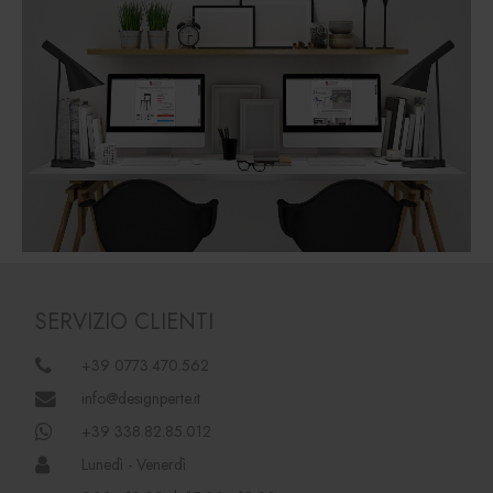
SERVIZIO CLIENTI
+39 0773.470.562
info@designperte.it
+39 338.82.85.012
Lunedì - Venerdì