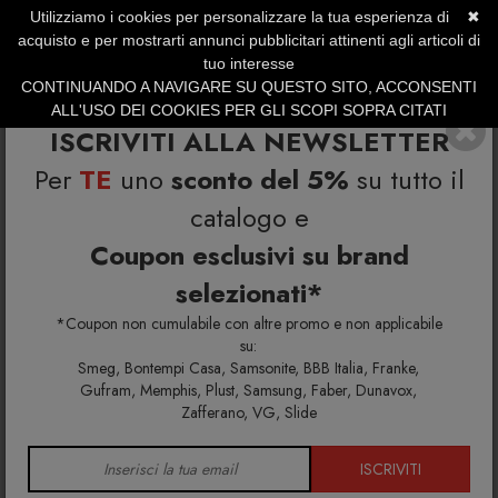
Utilizziamo i cookies per personalizzare la tua esperienza di
✖
SERVIZIO CLIENTI +39.0773.470.562
acquisto e per mostrarti annunci pubblicitari attinenti agli articoli di
SUMMER SALES | Fino al 31 Agosto
tuo interesse
CONTINUANDO A NAVIGARE SU QUESTO SITO, ACCONSENTI
ALL'USO DEI COOKIES PER GLI SCOPI SOPRA CITATI
ISCRIVITI ALLA NEWSLETTER
Per
TE
uno
sconto del 5%
su tutto il
catalogo e
Coupon esclusivi su brand
selezionati*
Home
Richiedi info e un'offerta personalizzata per te
Cricket Sedia 2990
*Coupon non cumulabile con altre promo e non applicabile
su:
Smeg, Bontempi Casa, Samsonite, BBB Italia, Franke,
Richiedi maggiori info e la tua
Gufram, Memphis, Plust, Samsung, Faber, Dunavox,
Zafferano, VG, Slide
offerta personalizzata per
Cricket Sedia 2990
ISCRIVITI