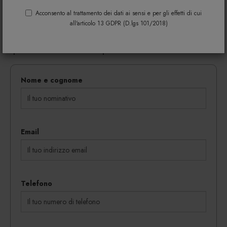
Riempi il modulo di seguito per avere maggiori
informazioni su colori, materiali e disponibilità.
Acconsento al trattamento dei dati ai sensi e per gli effetti di cui
all'articolo 13 GDPR (D.lgs 101/2018)
Gli eventuali sconti riservati mediante l'invio di codici
coupon vengono rilasciati in proporzione al
quantitativo dei beni acquistati.
Nome e cognome
Email
Telefono