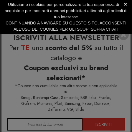
Utilizziamo i cookies per personalizzare la tua esperienza di
✖
SERVIZIO CLIENTI +39.0773.470.562
acquisto e per mostrarti annunci pubblicitari attinenti agli articoli di
SUMMER SALES | Fino al 31 Agosto
tuo interesse
CONTINUANDO A NAVIGARE SU QUESTO SITO, ACCONSENTI
ALL'USO DEI COOKIES PER GLI SCOPI SOPRA CITATI
ISCRIVITI ALLA NEWSLETTER
Per
TE
uno
sconto del 5%
su tutto il
catalogo e
Coupon esclusivi su brand
selezionati*
Home
Richiedi info e un'offerta personalizzata per te
Tavolo consolle Ulisse 0/415
*Coupon non cumulabile con altre promo e non applicabile
su:
Smeg, Bontempi Casa, Samsonite, BBB Italia, Franke,
Richiedi maggiori info e la tua
Gufram, Memphis, Plust, Samsung, Faber, Dunavox,
Zafferano, VG, Slide
offerta personalizzata per
Tavolo consolle Ulisse 0/415
ISCRIVITI