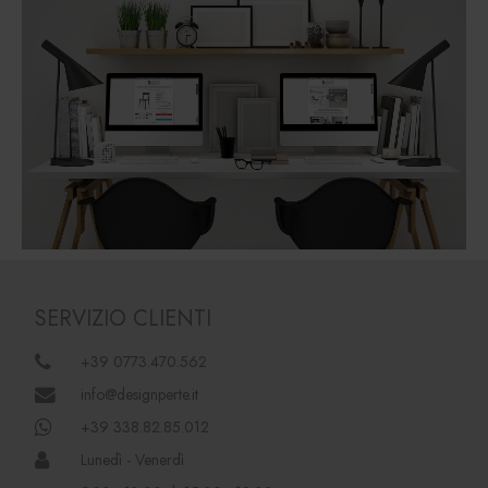
SERVIZIO CLIENTI
+39 0773.470.562
info@designperte.it
+39 338.82.85.012
Lunedì - Venerdì