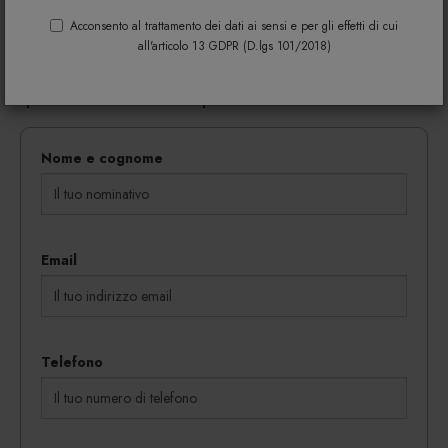
Riempi il modulo di seguito per avere maggiori
informazioni su colori, materiali e disponibilità.
Acconsento al trattamento dei dati ai sensi e per gli effetti di cui
all'articolo 13 GDPR (D.lgs 101/2018)
Gli eventuali sconti riservati mediante l'invio di codici
coupon vengono rilasciati in proporzione al
quantitativo dei beni acquistati.
Nome e cognome
Email
Telefono