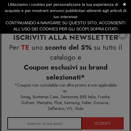
Utilizziamo i cookies per personalizzare la tua esperienza di
✖
SERVIZIO CLIENTI +39.0773.470.562
acquisto e per mostrarti annunci pubblicitari attinenti agli articoli di
SUMMER SALES | Fino al 31 Agosto
tuo interesse
CONTINUANDO A NAVIGARE SU QUESTO SITO, ACCONSENTI
ALL'USO DEI COOKIES PER GLI SCOPI SOPRA CITATI
ISCRIVITI ALLA NEWSLETTER
Per
TE
uno
sconto del 5%
su tutto il
catalogo e
Coupon esclusivi su brand
selezionati*
Home
Richiedi info e un'offerta personalizzata per te
Ode 170 Mobile TV
*Coupon non cumulabile con altre promo e non applicabile
su:
Smeg, Bontempi Casa, Samsonite, BBB Italia, Franke,
Richiedi maggiori info e la tua
Gufram, Memphis, Plust, Samsung, Faber, Dunavox,
Zafferano, VG, Slide
offerta personalizzata per Ode
170 Mobile TV
ISCRIVITI