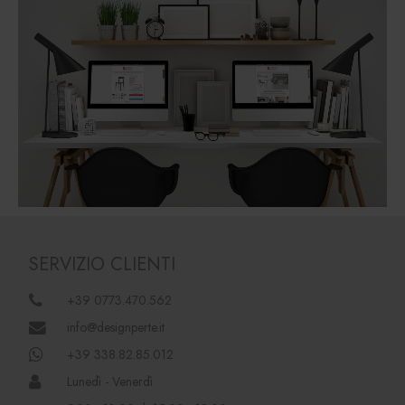
SERVIZIO CLIENTI
+39 0773.470.562
info@designperte.it
+39 338.82.85.012
Lunedì - Venerdì