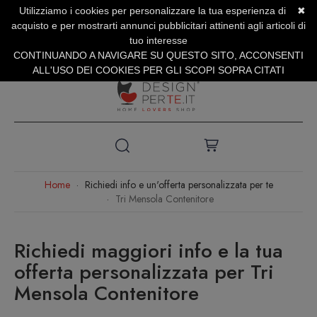
Utilizziamo i cookies per personalizzare la tua esperienza di
✖
SERVIZIO CLIENTI +39.0773.470.562
acquisto e per mostrarti annunci pubblicitari attinenti agli articoli di
SUMMER SALES | Fino al 31 Agosto
tuo interesse
CONTINUANDO A NAVIGARE SU QUESTO SITO, ACCONSENTI
ALL'USO DEI COOKIES PER GLI SCOPI SOPRA CITATI
Home
Richiedi info e un'offerta personalizzata per te
Tri Mensola Contenitore
Richiedi maggiori info e la tua
offerta personalizzata per Tri
Mensola Contenitore