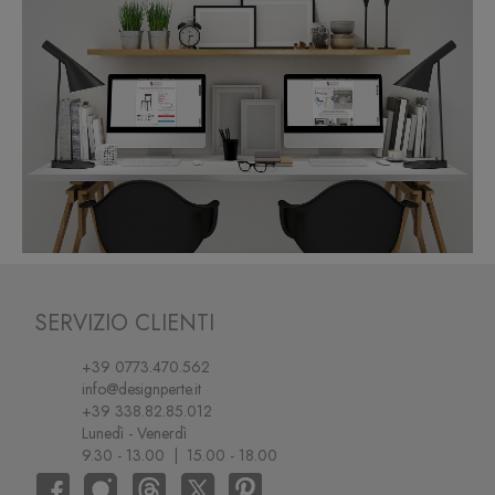
SERVIZIO CLIENTI
+39 0773.470.562
info@designperte.it
+39 338.82.85.012
Lunedì - Venerdì
9.30 - 13.00 | 15.00 - 18.00